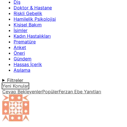
Diş
Doktor & Hastane
Riskli Gebelik
Hamilelik Psikolojisi
Kişisel Bakım
İsimler
Kadın Hastalıkları
Prematüre
Anket
Öneri
Gündem
Hassas İçerik
Aşılama
Filtreler
Yeni Konular
Cevap Bekleyenler
Popüler
Ferzan Ebe Yanıtları