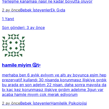
Yerleşme kanaması nasıl ne kadar boyutta oluyor
2 ay önce
Bebek İsteyenler
Ek Gıda
1 Yanıt
Son gönderi:
3 ay önce
hamile miyim 🤔✨
merhaba ben 6 aylık evlıyım ve altı ay boyunca eşim hep
prezervatif kullandı 30 nisanda korunmasız Ilişkiye gırdık
bu arada en son adetım 22 nisan. daha sonra mayısta da
bı kaç kez korunmasız ilişkiye gırdım adetıme 3gun var
acaba hamıle mıyım çok merak ediyorum
2 ay önce
Bebek İsteyenler
Hamilelik Psikolojisi