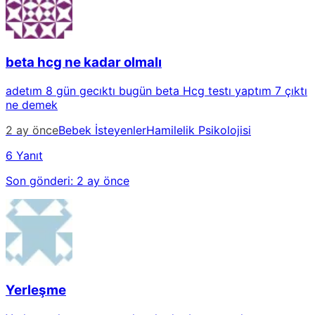
beta hcg ne kadar olmalı
adetım 8 gün gecıktı bugün beta Hcg testı yaptım 7 çıktı
ne demek
2 ay önce
Bebek İsteyenler
Hamilelik Psikolojisi
6 Yanıt
Son gönderi:
2 ay önce
Yerleşme