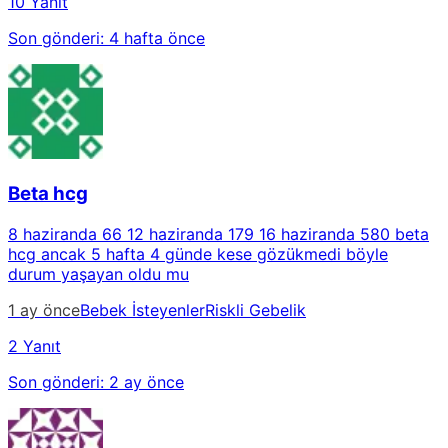
10 Yanıt
Son gönderi:
4 hafta önce
Beta hcg
8 haziranda 66 12 haziranda 179 16 haziranda 580 beta
hcg ancak 5 hafta 4 günde kese gözükmedi böyle
durum yaşayan oldu mu
1 ay önce
Bebek İsteyenler
Riskli Gebelik
2 Yanıt
Son gönderi:
2 ay önce