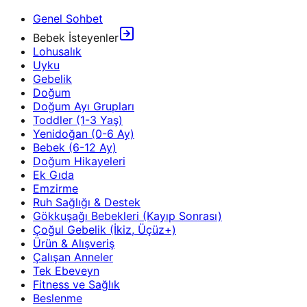
Genel Sohbet
Bebek İsteyenler
Lohusalık
Uyku
Gebelik
Doğum
Doğum Ayı Grupları
Toddler (1-3 Yaş)
Yenidoğan (0-6 Ay)
Bebek (6-12 Ay)
Doğum Hikayeleri
Ek Gıda
Emzirme
Ruh Sağlığı & Destek
Gökkuşağı Bebekleri (Kayıp Sonrası)
Çoğul Gebelik (İkiz, Üçüz+)
Ürün & Alışveriş
Çalışan Anneler
Tek Ebeveyn
Fitness ve Sağlık
Beslenme