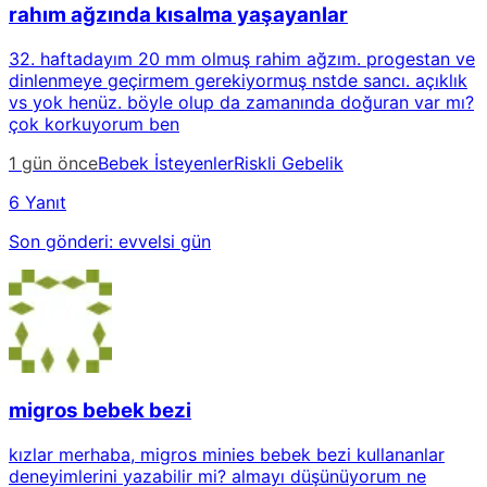
rahım ağzında kısalma yaşayanlar
32. haftadayım 20 mm olmuş rahim ağzım. progestan ve
dinlenmeye geçirmem gerekiyormuş nstde sancı. açıklık
vs yok henüz. böyle olup da zamanında doğuran var mı?
çok korkuyorum ben
1 gün önce
Bebek İsteyenler
Riskli Gebelik
6 Yanıt
Son gönderi:
evvelsi gün
migros bebek bezi
kızlar merhaba, migros minies bebek bezi kullananlar
deneyimlerini yazabilir mi? almayı düşünüyorum ne