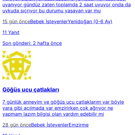
uyanıyor gündüz zaten toplamda 2 saat uyuyor onda da
uykuda sıçrıyor bu durumu yaşayan var mu
15 gün önce
Bebek İsteyenler
Yenidoğan (0-6 Ay)
11 Yanıt
Son gönderi:
2 hafta önce
Göğüs ucu çatlakları
7 günlük anneyim ve göğüs ucu çatlaklarım var böyle
yara gibi açılmada var emzirirken çok ağrıyor ne
yapmam lazım bilgisi olan yardım edebilir mi
28 gün önce
Bebek İsteyenler
Emzirme