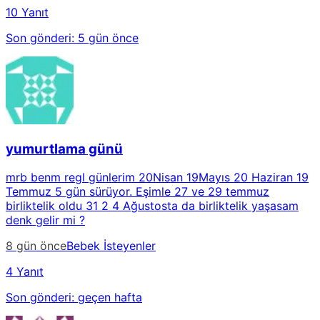
10 Yanıt
Son gönderi:
5 gün önce
yumurtlama günü
mrb benm regl günlerim 20Nisan 19Mayıs 20 Haziran 19
Temmuz 5 gün sürüyor. Eşimle 27 ve 29 temmuz
birliktelik oldu 31 2 4 Ağustosta da birliktelik yaşasam
denk gelir mi ?
8 gün önce
Bebek İsteyenler
4 Yanıt
Son gönderi:
geçen hafta