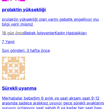
prolaktin yüksekliği
prolaktin yüksekliği olan varmı gebelik engelliyor mu
bilgi verir misiniz
18 gün önce
Bebek İsteyenler
Kadın Hastalıkları
7 Yanıt
Son gönderi:
3 hafta önce
Sürekli uyanma
Merhabalar bebeğim 6 aylık ve saat akşam saat 9-12
arasında sadece aralıksız uyuyor gece sürekli ayaklarını
vuruyor sızlanıyor saat sabah 6 ya kadar her saat başı