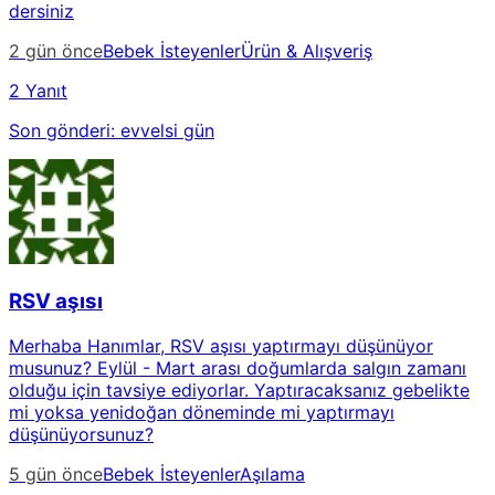
dersiniz
2 gün önce
Bebek İsteyenler
Ürün & Alışveriş
2 Yanıt
Son gönderi:
evvelsi gün
RSV aşısı
Merhaba Hanımlar, RSV aşısı yaptırmayı düşünüyor
musunuz? Eylül - Mart arası doğumlarda salgın zamanı
olduğu için tavsiye ediyorlar. Yaptıracaksanız gebelikte
mi yoksa yenidoğan döneminde mi yaptırmayı
düşünüyorsunuz?
5 gün önce
Bebek İsteyenler
Aşılama