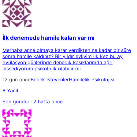
İlk denemede hamile kalan var mı
Merhaba anne olmaya karar verdikten ne kadar bir süre
sonra hamile kaldınız? Bir yıldır evliyim ilk kez bu ay
ovülasyon günlerinde denedik kasıklarımda ağrı
hissediyorum psikolojik olabilir mi
12 gün önce
Bebek İsteyenler
Hamilelik Psikolojisi
8 Yanıt
Son gönderi:
2 hafta önce