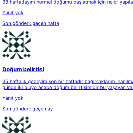
38 haftadayım normal doğumu başlatmak için neler yapılab
Yanıt yok
Son gönderi:
geçen hafta
Doğum belirtisi
35 haftalık gebeyim son bir haftadır bağırsaklarım inanıl
günde iki oluyo acaba doğum belirtisimidir bu yaşayan va
Yanıt yok
Son gönderi:
geçen ay