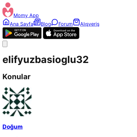
Momy App
Ana Sayfa
Blog
Forum
Alışveriş
elifyuzbasioglu32
Konular
Doğum