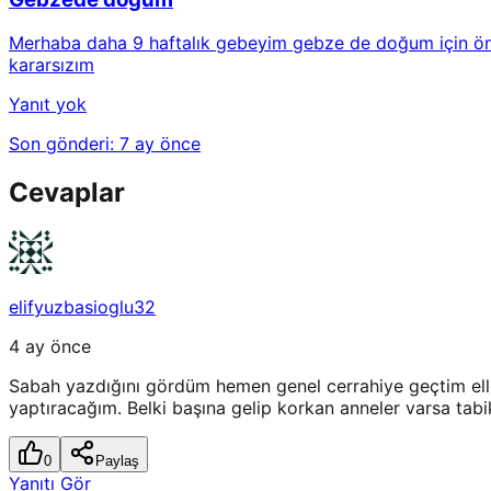
Merhaba daha 9 haftalık gebeyim gebze de doğum için öne
kararsızım
Yanıt yok
Son gönderi:
7 ay önce
Cevaplar
elifyuzbasioglu32
4 ay önce
Sabah yazdığını gördüm hemen genel cerrahiye geçtim ell
yaptıracağım. Belki başına gelip korkan anneler varsa tabi
0
Paylaş
Yanıtı Gör