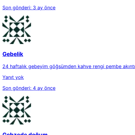
Son gönderi:
3 ay önce
Gebelik
24 haftalık gebeyim göğsümden kahve rengi pembe akıntı g
Yanıt yok
Son gönderi:
4 ay önce
Gebzede doğum