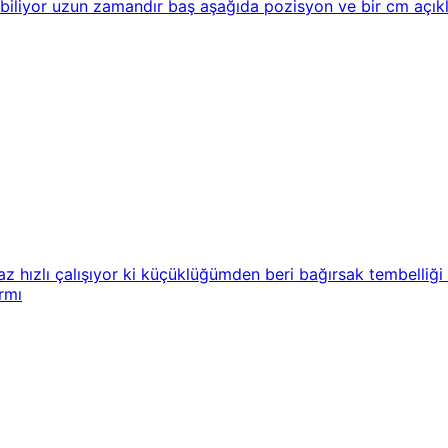
iliyor uzun zamandır baş aşağıda pozisyon ve bir cm açıkl
maz hızlı çalışıyor ki küçüklüğümden beri bağırsak tembelliğ
rmı