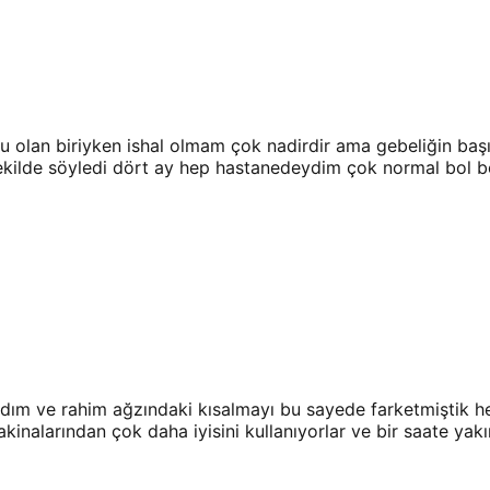
olan biriyken ishal olmam çok nadirdir ama gebeliğin başı
şekilde söyledi dört ay hep hastanedeydim çok normal bol bol
rdım ve rahim ağzındaki kısalmayı bu sayede farketmiştik h
kinalarından çok daha iyisini kullanıyorlar ve bir saate yakı