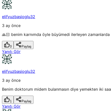
elifyuzbasioglu32
3 ay önce
🙏🏻 benim karnımda öyle büyümedi ilerleyen zamanlarda 
0
Paylaş
Yanıtı Gör
elifyuzbasioglu32
3 ay önce
Benim doktorum midem bulanmasın diye yemekten iki saat 
1
Paylaş
Yanıtı Gör