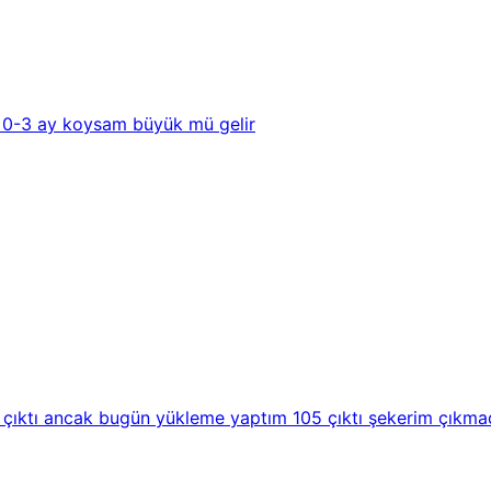
a 0-3 ay koysam büyük mü gelir
çıktı ancak bugün yükleme yaptım 105 çıktı şekerim çıkmadı