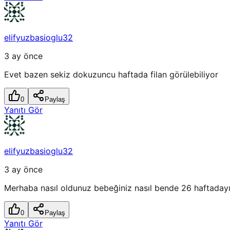
elifyuzbasioglu32
3 ay önce
Evet bazen sekiz dokuzuncu haftada filan görülebiliyor
0
Paylaş
Yanıtı Gör
elifyuzbasioglu32
3 ay önce
Merhaba nasıl oldunuz bebeğiniz nasıl bende 26 haftaday
0
Paylaş
Yanıtı Gör