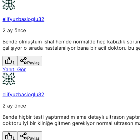
elifyuzbasioglu32
2 ay önce
Bende olmuştum ishal hemde normalde hep kabızlık sorunu 
çalışıyor o sırada hastalanılıyor bana bir acil doktoru bu 
1
Paylaş
Yanıtı Gör
elifyuzbasioglu32
2 ay önce
Bende hiçbir testi yaptırmadım ama detaylı ultrason yaptı
doktoru iyi bir kliniğe gitmen gerekiyor normal ultrason ma
1
Paylaş