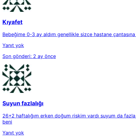
Kıyafet
Bebeğime 0-3 ay aldım genellikle sizce hastane çantasın
Yanıt yok
Son gönderi:
2 ay önce
Suyun fazlalığı
26+2 haftalığım erken doğum riskim vardı suyum da fazla 
beni
Yanıt yok