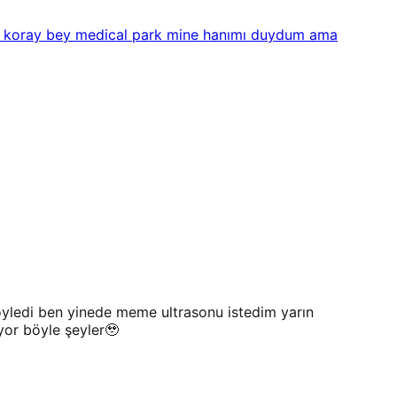
ıl koray bey medical park mine hanımı duydum ama
yledi ben yinede meme ultrasonu istedim yarın
yor böyle şeyler🥹