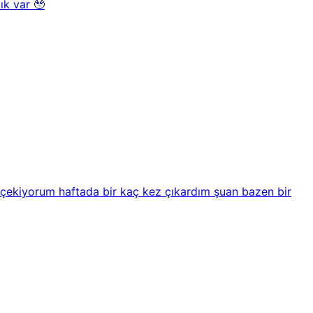
ık var 🥹
i çekiyorum haftada bir kaç kez çıkardım şuan bazen bir