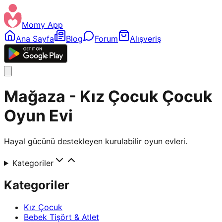
Momy App
Ana Sayfa
Blog
Forum
Alışveriş
Mağaza - Kız Çocuk Çocuk
Oyun Evi
Hayal gücünü destekleyen kurulabilir oyun evleri.
Kategoriler
Kategoriler
Kız Çocuk
Bebek Tişört & Atlet