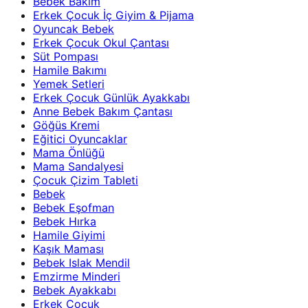
Bebek Bakım
Erkek Çocuk İç Giyim & Pijama
Oyuncak Bebek
Erkek Çocuk Okul Çantası
Süt Pompası
Hamile Bakımı
Yemek Setleri
Erkek Çocuk Günlük Ayakkabı
Anne Bebek Bakım Çantası
Göğüs Kremi
Eğitici Oyuncaklar
Mama Önlüğü
Mama Sandalyesi
Çocuk Çizim Tableti
Bebek
Bebek Eşofman
Bebek Hırka
Hamile Giyimi
Kaşık Maması
Bebek Islak Mendil
Emzirme Minderi
Bebek Ayakkabı
Erkek Çocuk