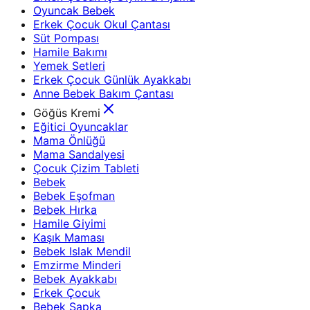
Oyuncak Bebek
Erkek Çocuk Okul Çantası
Süt Pompası
Hamile Bakımı
Yemek Setleri
Erkek Çocuk Günlük Ayakkabı
Anne Bebek Bakım Çantası
Göğüs Kremi
Eğitici Oyuncaklar
Mama Önlüğü
Mama Sandalyesi
Çocuk Çizim Tableti
Bebek
Bebek Eşofman
Bebek Hırka
Hamile Giyimi
Kaşık Maması
Bebek Islak Mendil
Emzirme Minderi
Bebek Ayakkabı
Erkek Çocuk
Bebek Şapka