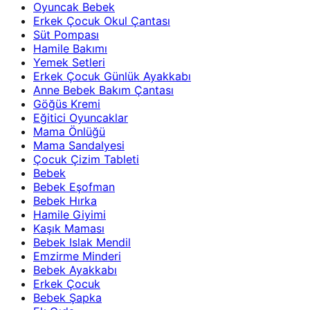
Oyuncak Bebek
Erkek Çocuk Okul Çantası
Süt Pompası
Hamile Bakımı
Yemek Setleri
Erkek Çocuk Günlük Ayakkabı
Anne Bebek Bakım Çantası
Göğüs Kremi
Eğitici Oyuncaklar
Mama Önlüğü
Mama Sandalyesi
Çocuk Çizim Tableti
Bebek
Bebek Eşofman
Bebek Hırka
Hamile Giyimi
Kaşık Maması
Bebek Islak Mendil
Emzirme Minderi
Bebek Ayakkabı
Erkek Çocuk
Bebek Şapka