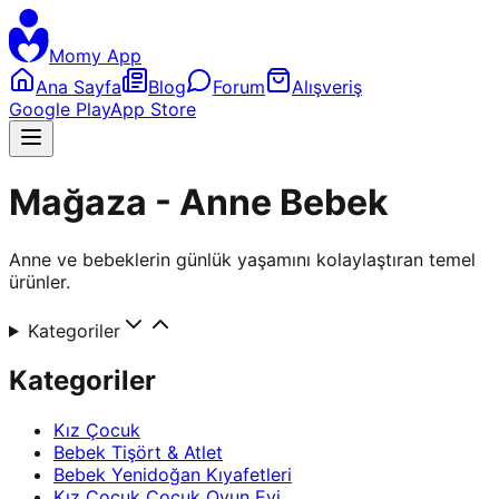
Momy App
Ana Sayfa
Blog
Forum
Alışveriş
Google Play
App Store
Mağaza - Anne Bebek
Anne ve bebeklerin günlük yaşamını kolaylaştıran temel
ürünler.
Kategoriler
Kategoriler
Kız Çocuk
Bebek Tişört & Atlet
Bebek Yenidoğan Kıyafetleri
Kız Çocuk Çocuk Oyun Evi