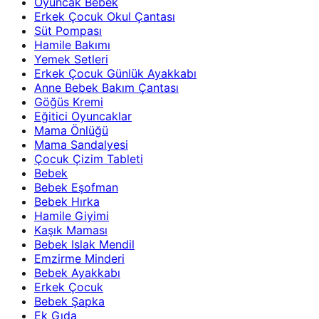
Oyuncak Bebek
Erkek Çocuk Okul Çantası
Süt Pompası
Hamile Bakımı
Yemek Setleri
Erkek Çocuk Günlük Ayakkabı
Anne Bebek Bakım Çantası
Göğüs Kremi
Eğitici Oyuncaklar
Mama Önlüğü
Mama Sandalyesi
Çocuk Çizim Tableti
Bebek
Bebek Eşofman
Bebek Hırka
Hamile Giyimi
Kaşık Maması
Bebek Islak Mendil
Emzirme Minderi
Bebek Ayakkabı
Erkek Çocuk
Bebek Şapka
Ek Gıda