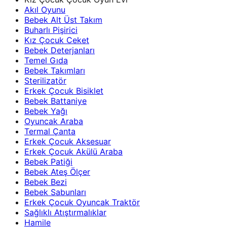
Akıl Oyunu
Bebek Alt Üst Takım
Buharlı Pişirici
Kız Çocuk Ceket
Bebek Deterjanları
Temel Gıda
Bebek Takımları
Sterilizatör
Erkek Çocuk Bisiklet
Bebek Battaniye
Bebek Yağı
Oyuncak Araba
Termal Çanta
Erkek Çocuk Aksesuar
Erkek Çocuk Akülü Araba
Bebek Patiği
Bebek Ateş Ölçer
Bebek Bezi
Bebek Sabunları
Erkek Çocuk Oyuncak Traktör
Sağlıklı Atıştırmalıklar
Hamile