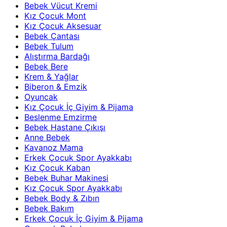
Bebek Vücut Kremi
Kız Çocuk Mont
Kız Çocuk Aksesuar
Bebek Çantası
Bebek Tulum
Alıştırma Bardağı
Bebek Bere
Krem & Yağlar
Biberon & Emzik
Oyuncak
Kız Çocuk İç Giyim & Pijama
Beslenme Emzirme
Bebek Hastane Çıkışı
Anne Bebek
Kavanoz Mama
Erkek Çocuk Spor Ayakkabı
Kız Çocuk Kaban
Bebek Buhar Makinesi
Kız Çocuk Spor Ayakkabı
Bebek Body & Zıbın
Bebek Bakım
Erkek Çocuk İç Giyim & Pijama