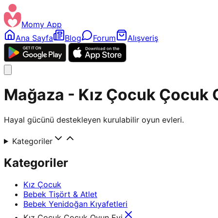
Momy App
Ana Sayfa
Blog
Forum
Alışveriş
Mağaza - Kız Çocuk Çocuk 
Hayal gücünü destekleyen kurulabilir oyun evleri.
Kategoriler
Kategoriler
Kız Çocuk
Bebek Tişört & Atlet
Bebek Yenidoğan Kıyafetleri
Kız Çocuk Çocuk Oyun Evi