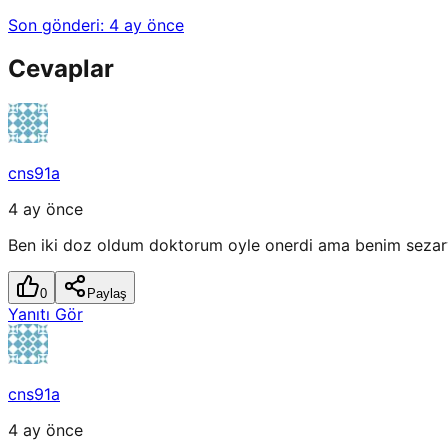
Son gönderi:
4 ay önce
Cevaplar
cns91a
4 ay önce
Ben iki doz oldum doktorum oyle onerdi ama benim sezary
0
Paylaş
Yanıtı Gör
cns91a
4 ay önce