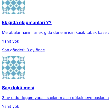
Ek gıda ekipmanlari ??
Merabalar hanimlar ek gida donemi icin kasik tabak kase ar
Yanıt yok
Son gönderi:
3 ay önce
Saç dökülmesi
3 ay oldu dogum yapalı saclarım aşırı dökulmeye basladi
Yanıt yok