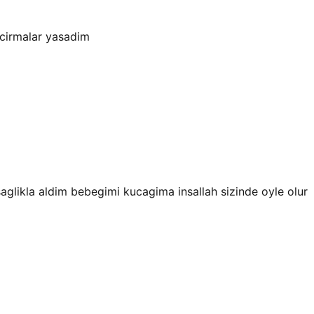
acirmalar yasadim
saglikla aldim bebegimi kucagima insallah sizinde oyle olur