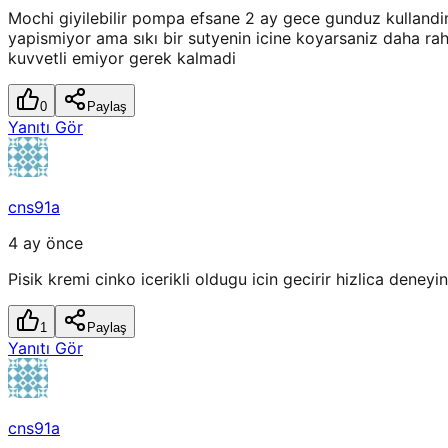
Mochi giyilebilir pompa efsane 2 ay gece gunduz kullandi
yapismiyor ama sıkı bir sutyenin icine koyarsaniz daha ra
kuvvetli emiyor gerek kalmadi
0
Paylaş
Yanıtı Gör
cns91a
4 ay önce
Pisik kremi cinko icerikli oldugu icin gecirir hizlica deney
1
Paylaş
Yanıtı Gör
cns91a