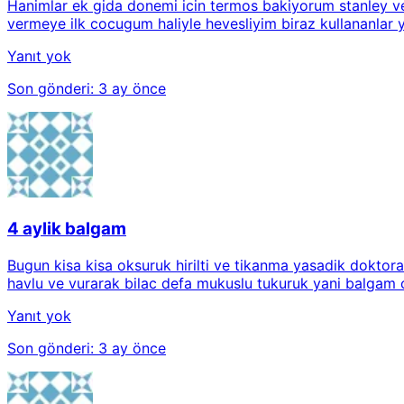
Hanimlar ek gida donemi icin termos bakiyorum stanley ve
vermeye ilk cocugum haliyle hevesliyim biraz kullananlar y
Yanıt yok
Son gönderi:
3 ay önce
4 aylik balgam
Bugun kisa kisa oksuruk hirilti ve tikanma yasadik doktor
havlu ve vurarak bilac defa mukuslu tukuruk yani balgam c
Yanıt yok
Son gönderi:
3 ay önce