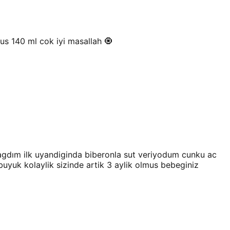
s 140 ml cok iyi masallah 🧿
gdım ilk uyandiginda biberonla sut veriyodum cunku ac
yuk kolaylik sizinde artik 3 aylik olmus bebeginiz