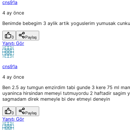
cns91a
4 ay önce
Benimde bebegim 3 aylik artik yoguslerim yumusak cunku 
0
Paylaş
Yanıtı Gör
cns91a
4 ay önce
Ben 2.5 ay tumgun emzirdim tabi gunde 3 kere 75 ml mama
uyaninca hirsindan memeyi tutmuyordu 2 haftadir sagim y
sagmadam direk memeyle bi dev etmeyi deneyin
0
Paylaş
Yanıtı Gör