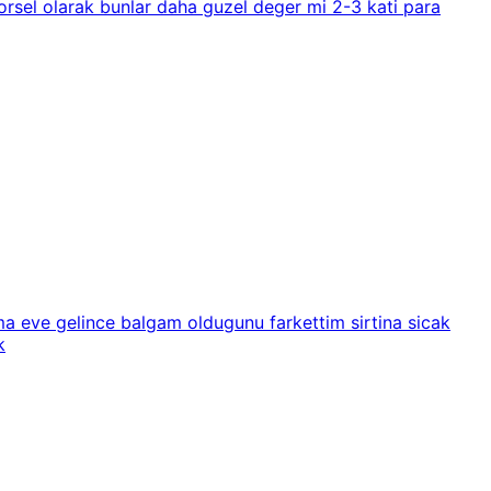
rsel olarak bunlar daha guzel deger mi 2-3 kati para
ma eve gelince balgam oldugunu farkettim sirtina sicak
k