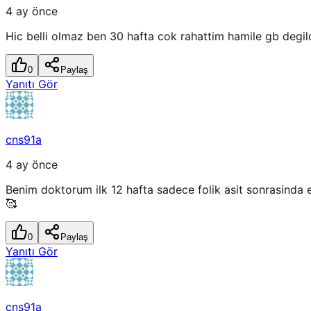
4 ay önce
Hic belli olmaz ben 30 hafta cok rahattim hamile gb degi
0
Paylaş
Yanıtı Gör
cns91a
4 ay önce
Benim doktorum ilk 12 hafta sadece folik asit sonrasinda el
🥰
0
Paylaş
Yanıtı Gör
cns91a