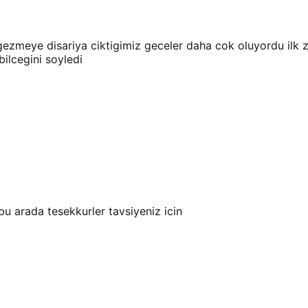
zmeye disariya ciktigimiz geceler daha cok oluyordu ilk z
bilcegini soyledi
u arada tesekkurler tavsiyeniz icin