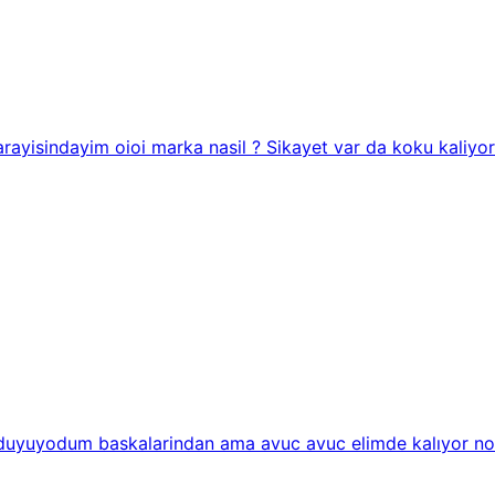
ayisindayim oioi marka nasil ? Sikayet var da koku kaliyor 
 duyuyodum baskalarindan ama avuc avuc elimde kalıyor nor