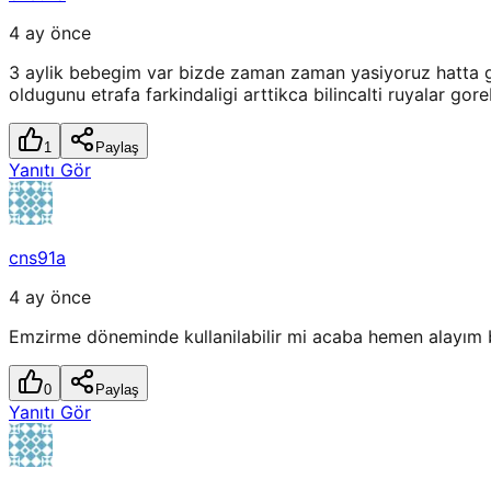
4 ay önce
3 aylik bebegim var bizde zaman zaman yasiyoruz hatta ge
oldugunu etrafa farkindaligi arttikca bilincalti ruyalar gore
1
Paylaş
Yanıtı Gör
cns91a
4 ay önce
Emzirme döneminde kullanilabilir mi acaba hemen alayım b
0
Paylaş
Yanıtı Gör