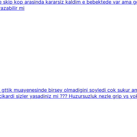
 skip kop arasinda kararsiz kaldim e bebektede var ama go
azabilir mi
a gttik muayenesinde birsey olmadigini soyledi cok sukur a
ikardi sizler yasadiniz mi ??? Huzursuzluk nezle grip vs yo