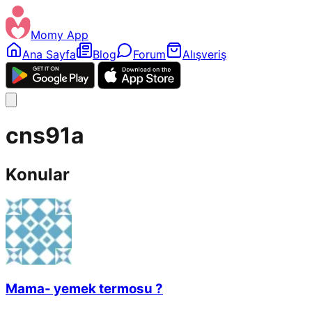
Momy App
Ana Sayfa
Blog
Forum
Alışveriş
cns91a
Konular
Mama- yemek termosu ?