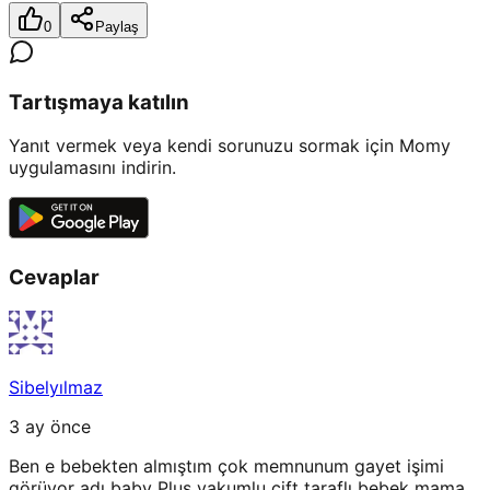
0
Paylaş
Tartışmaya katılın
Yanıt vermek veya kendi sorunuzu sormak için Momy
uygulamasını indirin.
Cevaplar
Sibelyılmaz
3 ay önce
Ben e bebekten almıştım çok memnunum gayet işimi
görüyor adı baby Plus vakumlu çift taraflı bebek mama