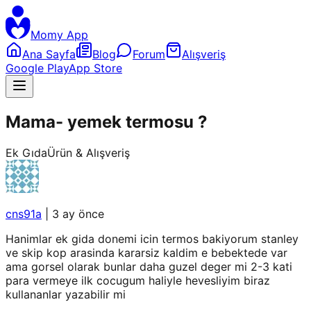
Momy App
Ana Sayfa
Blog
Forum
Alışveriş
Google Play
App Store
Mama- yemek termosu ?
Ek Gıda
Ürün & Alışveriş
cns91a
|
3 ay önce
Hanimlar ek gida donemi icin termos bakiyorum stanley
ve skip kop arasinda kararsiz kaldim e bebektede var
ama gorsel olarak bunlar daha guzel deger mi 2-3 kati
para vermeye ilk cocugum haliyle hevesliyim biraz
kullananlar yazabilir mi