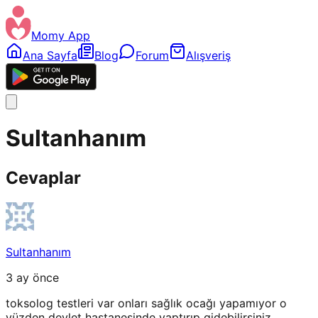
Momy App
Ana Sayfa
Blog
Forum
Alışveriş
Sultanhanım
Cevaplar
Sultanhanım
3 ay önce
toksolog testleri var onları sağlık ocağı yapamıyor o
yüzden devlet hastanesinde yaptırıp gidebilirsiniz