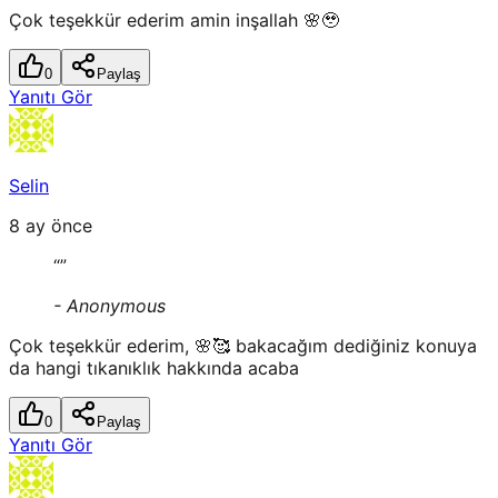
Çok teşekkür ederim amin inşallah 🌸🥹
0
Paylaş
Yanıtı Gör
Selin
8 ay önce
“
”
-
Anonymous
Çok teşekkür ederim, 🌸🥰 bakacağım dediğiniz konuya
da hangi tıkanıklık hakkında acaba
0
Paylaş
Yanıtı Gör