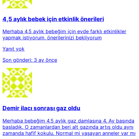
4,5 aylık bebek için etkinlik önerileri
Merhaba 4,5 aylık bebeğim için evde farklı etkinlikler
yapmak istiyorum, önerilerinizi bekliyorum
Yanıt yok
Son gönderi:
3 ay önce
Demir ilacı sonrası gaz oldu
Merhaba bebeğim 4,5 aylık gaz damlasına 4. Ay başında
başladık. O zamanlardan beri alt gazında artış oldu aynı
zamanda hafif kokulu. Normal mi yaşayan anneler var mı