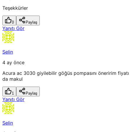
Teşekkürler
0
Paylaş
Yanıtı Gör
Selin
4 ay önce
Acura ac 3030 giyilebilir göğüs pompasını öneririm fiyatı
da makul
1
Paylaş
Yanıtı Gör
Selin