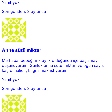
Yanıt yok
Son gönderi:
3 ay önce
Anne sütü miktarı
Merhaba, bebeğim 7 aylık olduğunda işe başlamayı
düşünüyorum. Günlük anne sütü miktarı ve öğün sayısı
kaç olmalıdır, bilgi almak istiyorum
Yanıt yok
Son gönderi:
3 ay önce