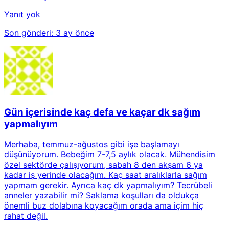
Yanıt yok
Son gönderi:
3 ay önce
Gün içerisinde kaç defa ve kaçar dk sağım
yapmalıyım
Merhaba, temmuz-ağustos gibi işe başlamayı
düşünüyorum. Bebeğim 7-7,5 aylık olacak. Mühendisim
özel sektörde çalışıyorum, sabah 8 den akşam 6 ya
kadar iş yerinde olacağım. Kaç saat aralıklarla sağım
yapmam gerekir. Ayrıca kaç dk yapmalıyım? Tecrübeli
anneler yazabilir mi? Saklama koşulları da oldukça
önemli buz dolabına koyacağım orada ama içim hiç
rahat değil.