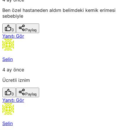
Ben özel hastaneden aldım belimdeki kemik erimesi
sebebiyle
0
Paylaş
Yanıtı Gör
Selin
4 ay önce
Ücretli iznim
0
Paylaş
Yanıtı Gör
Selin