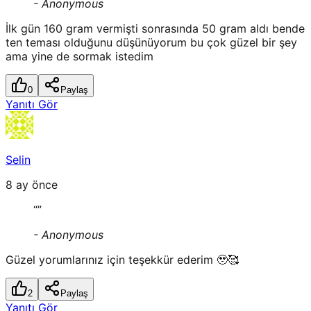
-
Anonymous
İlk gün 160 gram vermişti sonrasında 50 gram aldı bende
ten teması olduğunu düşünüyorum bu çok güzel bir şey
ama yine de sormak istedim
0
Paylaş
Yanıtı Gör
Selin
8 ay önce
“
”
-
Anonymous
Güzel yorumlarınız için teşekkür ederim 🥹🥰
2
Paylaş
Yanıtı Gör