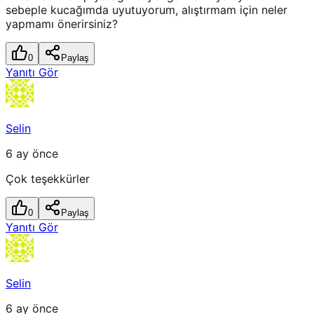
sebeple kucağımda uyutuyorum, alıştırmam için neler
yapmamı önerirsiniz?
0
Paylaş
Yanıtı Gör
Selin
6 ay önce
Çok teşekkürler
0
Paylaş
Yanıtı Gör
Selin
6 ay önce