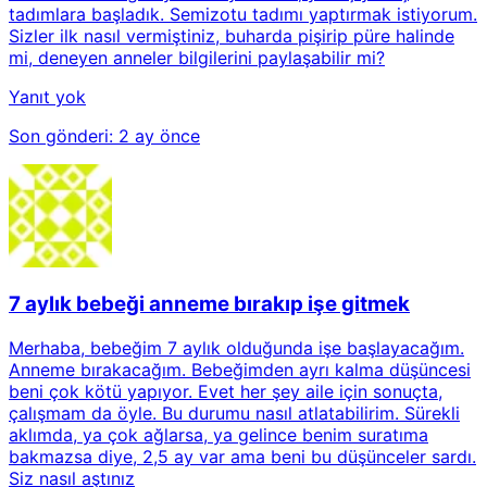
tadımlara başladık. Semizotu tadımı yaptırmak istiyorum.
Sizler ilk nasıl vermiştiniz, buharda pişirip püre halinde
mi, deneyen anneler bilgilerini paylaşabilir mi?
Yanıt yok
Son gönderi:
2 ay önce
7 aylık bebeği anneme bırakıp işe gitmek
Merhaba, bebeğim 7 aylık olduğunda işe başlayacağım.
Anneme bırakacağım. Bebeğimden ayrı kalma düşüncesi
beni çok kötü yapıyor. Evet her şey aile için sonuçta,
çalışmam da öyle. Bu durumu nasıl atlatabilirim. Sürekli
aklımda, ya çok ağlarsa, ya gelince benim suratıma
bakmazsa diye, 2,5 ay var ama beni bu düşünceler sardı.
Siz nasıl aştınız