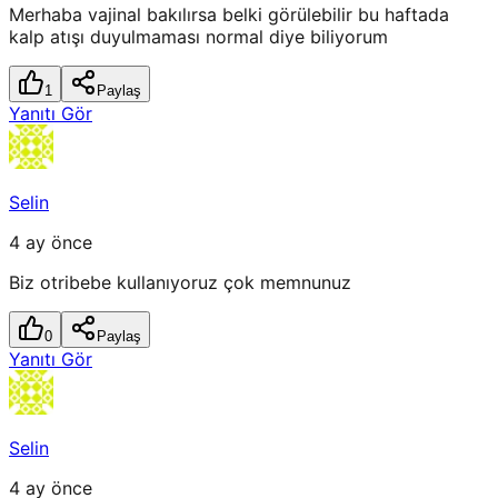
Merhaba vajinal bakılırsa belki görülebilir bu haftada
kalp atışı duyulmaması normal diye biliyorum
1
Paylaş
Yanıtı Gör
Selin
4 ay önce
Biz otribebe kullanıyoruz çok memnunuz
0
Paylaş
Yanıtı Gör
Selin
4 ay önce