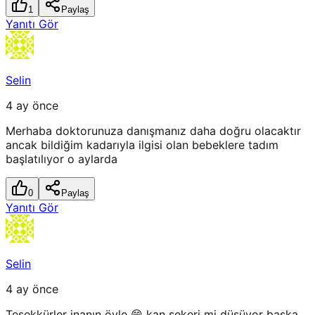
1
Paylaş
Yanıtı Gör
Selin
4 ay önce
Merhaba doktorunuza danışmanız daha doğru olacaktır
ancak bildiğim kadarıyla ilgisi olan bebeklere tadım
başlatılıyor o aylarda
0
Paylaş
Yanıtı Gör
Selin
4 ay önce
Teşekkürler inanın öyle 😄 kan şekeri mi düşüyor başka