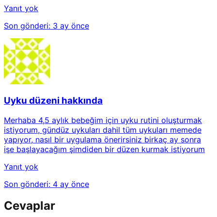
Yanıt yok
Son gönderi:
3 ay önce
Uyku düzeni hakkında
Merhaba 4,5 aylık bebeğim için uyku rutini oluşturmak
istiyorum, gündüz uykuları dahil tüm uykuları memede
yapıyor, nasıl bir uygulama önerirsiniz birkaç ay sonra
işe başlayacağım şimdiden bir düzen kurmak istiyorum
Yanıt yok
Son gönderi:
4 ay önce
Cevaplar