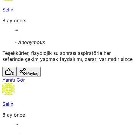
Selin
8 ay önce
“
”
-
Anonymous
Teşekkürler, fizyolojik su sonrası aspiratörle her
seferinde çekim yapmak faydalı mı, zararı var mıdır sizce
0
Paylaş
Yanıtı Gör
Selin
8 ay önce
“
”