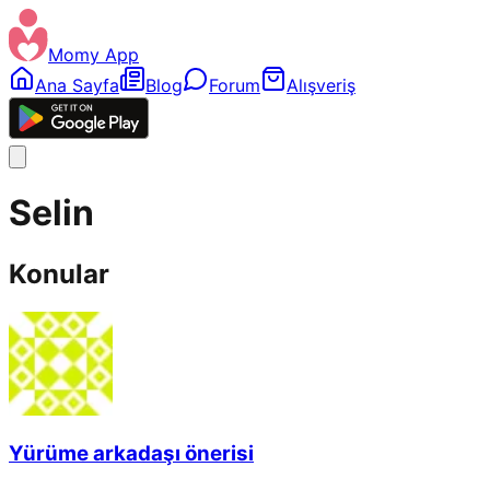
Momy App
Ana Sayfa
Blog
Forum
Alışveriş
Selin
Konular
Yürüme arkadaşı önerisi