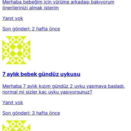
Merhaba bebeğim için yürüme arkadaşı bakıyorum
önerilerinizi almak isterim
Yanıt yok
Son gönderi:
2 hafta önce
7 aylık bebek gündüz uykusu
Merhaba 7 aylık kızım gündüz 2 uyku yapmaya başladı,
normal mi sizler kaç uyku yapıyorsunuz?
Yanıt yok
Son gönderi:
3 hafta önce