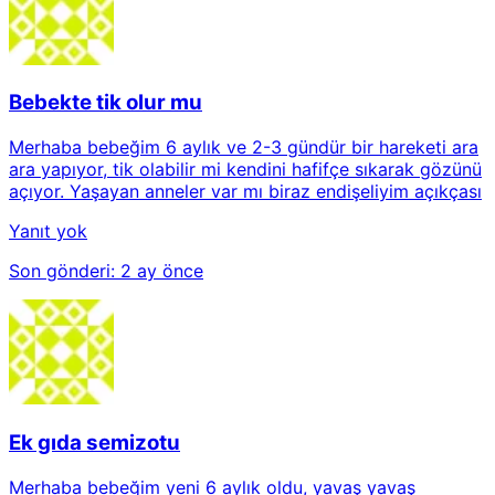
Bebekte tik olur mu
Merhaba bebeğim 6 aylık ve 2-3 gündür bir hareketi ara
ara yapıyor, tik olabilir mi kendini hafifçe sıkarak gözünü
açıyor. Yaşayan anneler var mı biraz endişeliyim açıkçası
Yanıt yok
Son gönderi:
2 ay önce
Ek gıda semizotu
Merhaba bebeğim yeni 6 aylık oldu, yavaş yavaş