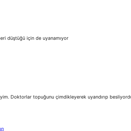
keri düştüğü için de uyanamıyor
eyim. Doktorlar topuğunu çimdikleyerek uyandırıp besliyord
ın