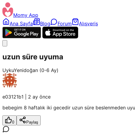
Momy App
Ana Sayfa
Blog
Forum
Alışveriş
uzun süre uyuma
Uyku
Yenidoğan (0-6 Ay)
e03121b1
|
2 ay önce
bebegim 8 haftalık iki gecedir uzun süre beslenmeden uy
0
Paylaş