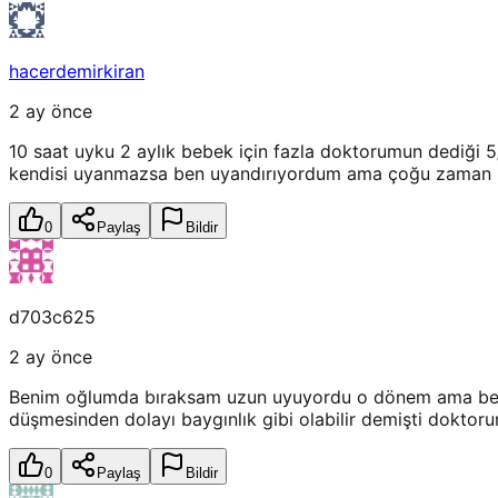
hacerdemirkiran
2 ay önce
10 saat uyku 2 aylık bebek için fazla doktorumun dediği
kendisi uyanmazsa ben uyandırıyordum ama çoğu zaman k
0
Paylaş
Bildir
d703c625
2 ay önce
Benim oğlumda bıraksam uzun uyuyordu o dönem ama ben k
düşmesinden dolayı baygınlık gibi olabilir demişti doktor
0
Paylaş
Bildir