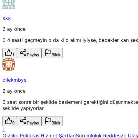
xxx
2 ay önce
3 4 saati geçmeyin o da kilo alımı iyiyse, bebekler kan şe
1
Paylaş
Bildir
dilekmbye
2 ay önce
3 saat sonra bir şekilde beslemeni gerektiğini düşünmekt
şekilde yapıyorlar
0
Paylaş
Bildir
1
Gizlilik Politikası
Hizmet Şartları
Sorumluluk Reddi
Bize Ulaş