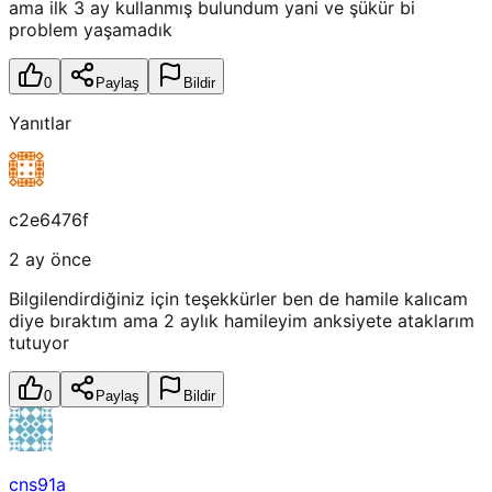
ama ilk 3 ay kullanmış bulundum yani ve şükür bi
problem yaşamadık
0
Paylaş
Bildir
Yanıtlar
c2e6476f
2 ay önce
Bilgilendirdiğiniz için teşekkürler ben de hamile kalıcam
diye bıraktım ama 2 aylık hamileyim anksiyete ataklarım
tutuyor
0
Paylaş
Bildir
cns91a