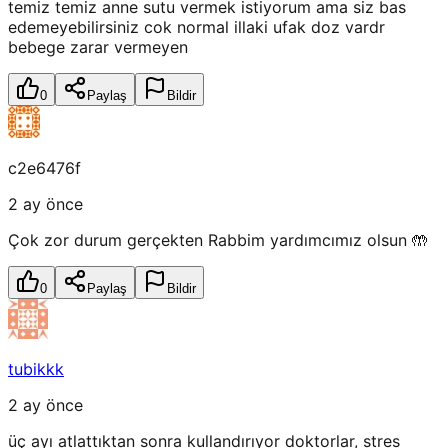
temiz temiz anne sutu vermek istiyorum ama siz bas
edemeyebilirsiniz cok normal illaki ufak doz vardr
bebege zarar vermeyen
0
Paylaş
Bildir
c2e6476f
2 ay önce
Çok zor durum gerçekten Rabbim yardımcımız olsun 🤲
0
Paylaş
Bildir
tubikkk
2 ay önce
üç ayı atlattıktan sonra kullandırıyor doktorlar, stres