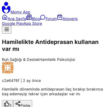
Momy App
Ana Sayfa
Blog
Forum
Alışveriş
Google Play
App Store
Hamilelikte Antideprasan kullanan
var mı
Ruh Sağlığı & Destek
Hamilelik Psikolojisi
c2e6476f
|
2 ay önce
Hamilelik döneminde antideprasan ilaç bırakıp bırakınca
baş edemeyip tekrar içen arkadaşlar var mı
0
Paylaş