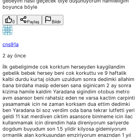
gebeyim nasıl geçecek diye düşünüyorum hamileliğim
boyunca böyle
0
Paylaş
Bildir
cns91a
2 ay önce
İlk gebeligimde cok korktum herseyden kaygilandim
gebelik bebek hersey beni cok korkuttu ve 9 haftalik
kalbi durdu kurtaj oldum uzuldum sonra dedimki allahim
bana birdaha masip edersen sana siginicam 2 ay sonra
kizima hamile kaldim Yaradana sigindim otobus metro
avm asansor beni rahatsiz eden ne varsa kactim carpinti
yasamamak icin ne zaman korksam dua ettim dedimki
ben Yaradana bi soz verdim oda bana tekrar lutfetti yeri
geldi 11 kat merdiven ciktim asansore binmeme icin ilac
kullanmamak icin direndim hala direniyorum sariyerde
dogdum buyudum son 1.5 yildir kilyosa gidemiyorum
ormanlik alan korkusundan emziriyorum enazndan 1 yıl