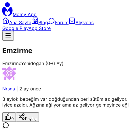
Momy App
Ana Sayfa
Blog
Forum
Alışveriş
Google Play
App Store
Emzirme
Emzirme
Yenidoğan (0-6 Ay)
Nrsna
|
2 ay önce
3 aylok bebeğim var doğduğundan beri sütüm az geliyor. 
iyice azaldı. Ağzına ağlıyor ama az geliyor gelmeyince ağ
0
Paylaş