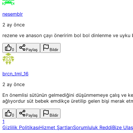
nesemblr
2 ay önce
rezene ve anason çayı öneririm bol bol dinlenme ve uyku 
0
Paylaş
Bildir
brcn_tml_16
2 ay önce
En önemlisi sütünün gelmediğini düşünmemeye çalış ve kend
ağlıyordur süt bebek emdikçe üretilip gelen bişi merak e
0
Paylaş
Bildir
1
Gizlilik Politikası
Hizmet Şartları
Sorumluluk Reddi
Bize Ulaş