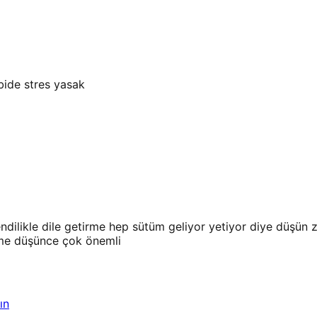
bide stres yasak
ilikle dile getirme hep sütüm geliyor yetiyor diye düşün z
tme düşünce çok önemli
ın