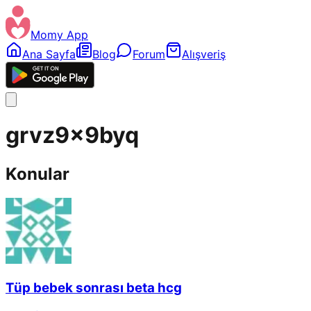
Momy App
Ana Sayfa
Blog
Forum
Alışveriş
grvz9x9byq
Konular
Tüp bebek sonrası beta hcg