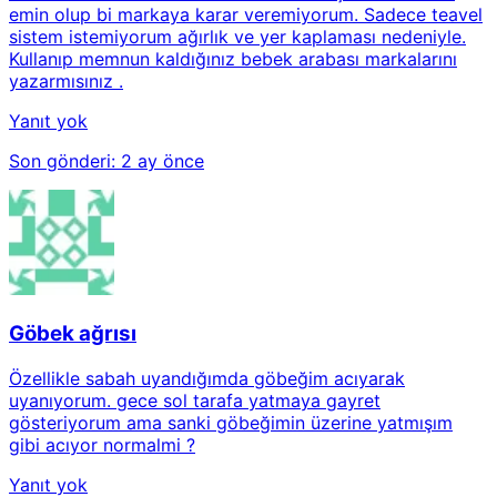
emin olup bi markaya karar veremiyorum. Sadece teavel
sistem istemiyorum ağırlık ve yer kaplaması nedeniyle.
Kullanıp memnun kaldığınız bebek arabası markalarını
yazarmısınız .
Yanıt yok
Son gönderi:
2 ay önce
Göbek ağrısı
Özellikle sabah uyandığımda göbeğim acıyarak
uyanıyorum. gece sol tarafa yatmaya gayret
gösteriyorum ama sanki göbeğimin üzerine yatmışım
gibi acıyor normalmi ?
Yanıt yok