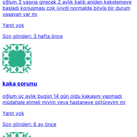
oğlum 3 yaşına girecek 2 aylık kaldı aniden kekelemeye
başladı konuşması çok iyiydi normalde böyle bir durum
yaşayan var mı
Yanıt yok
Son gönderi:
3 hafta önce
kaka sorunu
oğlum üç aylık bugün 14 gün oldu kakasını yapmadı
müdahale etmeli miyim veya hastaneye götüreyim mi
Yanıt yok
Son gönderi:
6 ay önce