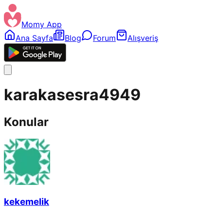
Momy App
Ana Sayfa
Blog
Forum
Alışveriş
karakasesra4949
Konular
kekemelik