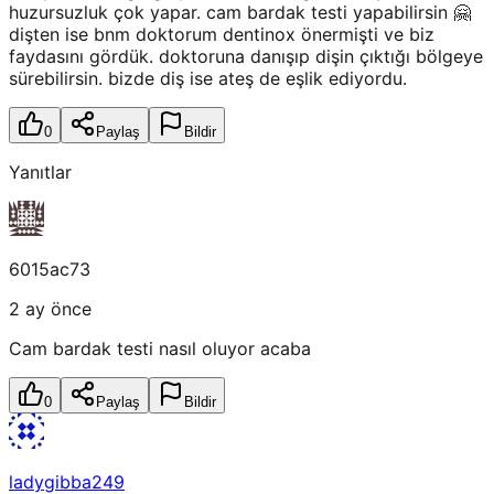
huzursuzluk çok yapar. cam bardak testi yapabilirsin 🤗
dişten ise bnm doktorum dentinox önermişti ve biz
faydasını gördük. doktoruna danışıp dişin çıktığı bölgeye
sürebilirsin. bizde diş ise ateş de eşlik ediyordu.
0
Paylaş
Bildir
Yanıtlar
6015ac73
2 ay önce
Cam bardak testi nasıl oluyor acaba
0
Paylaş
Bildir
ladygibba249