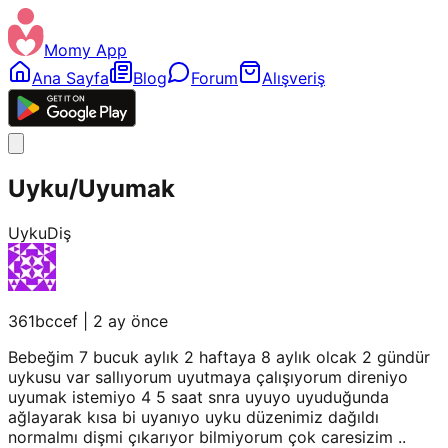
Momy App
Ana Sayfa
Blog
Forum
Alışveriş
Uyku/Uyumak
Uyku
Diş
361bccef
|
2 ay önce
Bebeğim 7 bucuk aylık 2 haftaya 8 aylık olcak 2 gündür
uykusu var sallıyorum uyutmaya çalışıyorum direniyo
uyumak istemiyo 4 5 saat snra uyuyo uyuduğunda
ağlayarak kısa bi uyanıyo uyku düzenimiz dağıldı
normalmı dişmi çıkarıyor bilmiyorum çok caresizim ..