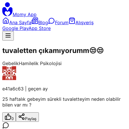
Momy App
Ana Sayfa
Blog
Forum
Alışveriş
Google Play
App Store
tuvaletten çıkamıyorumm😒😒
Gebelik
Hamilelik Psikolojisi
e41a6c63
|
geçen ay
25 haftalık gebeyim sürekli tuvaletteyim neden olabilir
bilen var mı ?
0
Paylaş