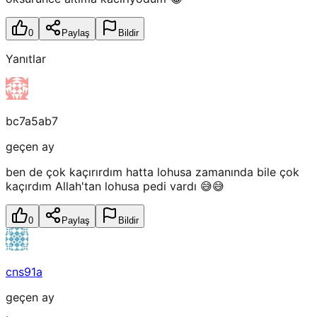
0
Paylaş
Bildir
Yanıtlar
bc7a5ab7
geçen ay
ben de çok kaçırırdım hatta lohusa zamanında bile çok
kaçırdım Allah'tan lohusa pedi vardı 😅😅
0
Paylaş
Bildir
cns91a
geçen ay