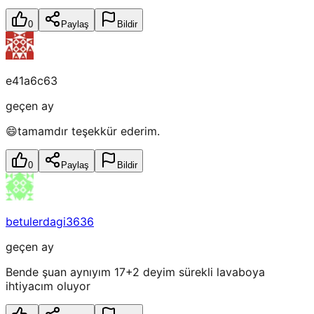
0
Paylaş
Bildir
e41a6c63
geçen ay
😄tamamdır teşekkür ederim.
0
Paylaş
Bildir
betulerdagi3636
geçen ay
Bende şuan aynıyım 17+2 deyim sürekli lavaboya
ihtiyacım oluyor