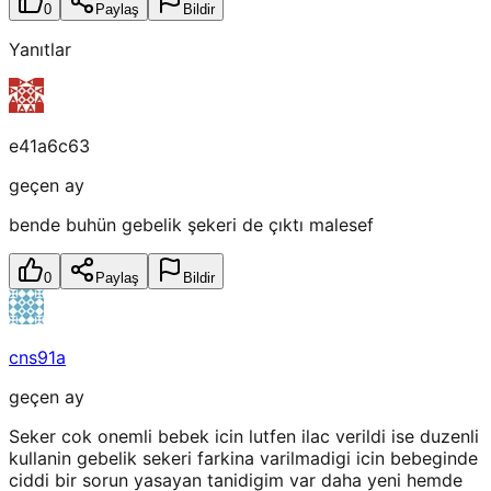
0
Paylaş
Bildir
Yanıtlar
e41a6c63
geçen ay
bende buhün gebelik şekeri de çıktı malesef
0
Paylaş
Bildir
cns91a
geçen ay
Seker cok onemli bebek icin lutfen ilac verildi ise duzenli
kullanin gebelik sekeri farkina varilmadigi icin bebeginde
ciddi bir sorun yasayan tanidigim var daha yeni hemde