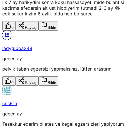
İlk 7 ay harikydim sonra koku hassasoyeti mide bulantisi
kacirma afedersin alt ust hicbiyerim tutmadi 2-3 ay 😂
cok sukur kizim 6 aylik oldu hep bir surec
0
Paylaş
Bildir
ladygibba249
geçen ay
pelvik taban egzersizi yapmalısınız. lütfen araştırın.
0
Paylaş
Bildir
cns91a
geçen ay
Tesekkur ederim pilates ve kegel egzersizleri yapiyorum