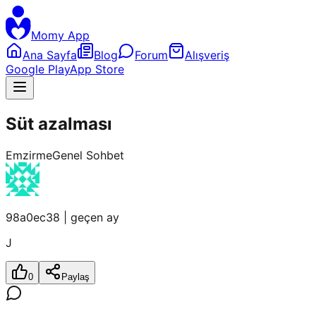
Momy App
Ana Sayfa
Blog
Forum
Alışveriş
Google Play
App Store
Süt azalması
Emzirme
Genel Sohbet
98a0ec38
|
geçen ay
J
0
Paylaş