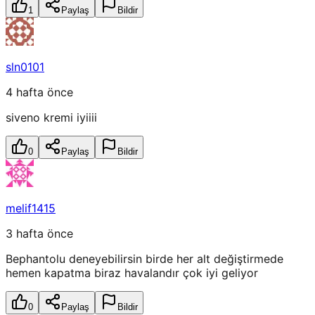
1
Paylaş
Bildir
sln0101
4 hafta önce
siveno kremi iyiiii
0
Paylaş
Bildir
melif1415
3 hafta önce
Bephantolu deneyebilirsin birde her alt değiştirmede
hemen kapatma biraz havalandır çok iyi geliyor
0
Paylaş
Bildir