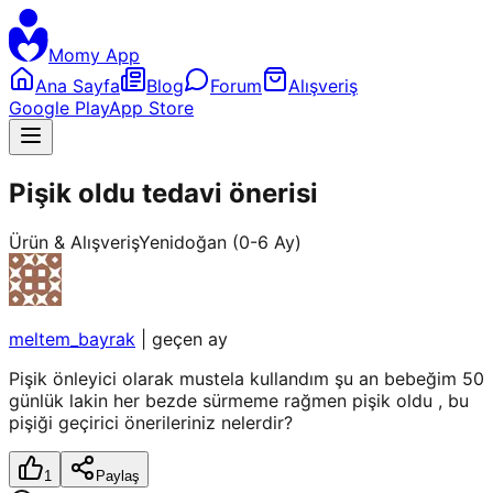
Momy App
Ana Sayfa
Blog
Forum
Alışveriş
Google Play
App Store
Pişik oldu tedavi önerisi
Ürün & Alışveriş
Yenidoğan (0-6 Ay)
meltem_bayrak
|
geçen ay
Pişik önleyici olarak mustela kullandım şu an bebeğim 50
günlük lakin her bezde sürmeme rağmen pişik oldu , bu
pişiği geçirici önerileriniz nelerdir?
1
Paylaş