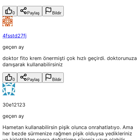
0
Paylaş
Bildir
4fsstd27fj
geçen ay
doktor fito krem önermişti çok hızlı geçirdi. doktorunuza
danışarak kullanabilirsiniz
0
Paylaş
Bildir
30e12123
geçen ay
Hametan kullanabilirsin pişik olunca onrahatlatıyo. Ama
her bezde sürmenize rağmen pişik olduysa yedikleriniz
ve kirlettikten sonra değiştirme süreniz uzun olabilir