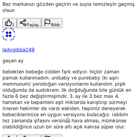
Bez markanızı gözden geçirin ve suyla temizleyin geçmiş
olsun
1
Paylaş
Bildir
ladygibba249
geçen ay
bebekten bebeğe cidden fark ediyor. hiçbir zaman
pamuk kullanmadım. unibaby ve purebaby (ki aşırı
memnunum) yenidoğan versiyonlarını kullandım. pişik
olduğunda da sudokrem. ilk doğduğunda bile günlük en
fazla 6 bez değiştirmişimdir. 3. ay ile 3 bez max 4.
hametan ve bepanteni eşit miktarda karıştırıp sürmeyi
öneren hekimler de vardı eskiden. hepimiz deneyerek
bebeciklerimize en uygun versiyonu bulacağız. rabbim
tez zamanda şifasını versin🤗 hava alması, mümkünse
olabildiğince uzun bir süre altı açık kalırsa süper olur.