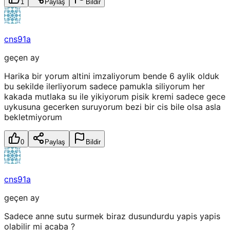
1
Paylaş
Bildir
cns91a
geçen ay
Harika bir yorum altini imzaliyorum bende 6 aylik olduk
bu sekilde ilerliyorum sadece pamukla siliyorum her
kakada mutlaka su ile yikiyorum pisik kremi sadece gece
uykusuna gecerken suruyorum bezi bir cis bile olsa asla
bekletmiyorum
0
Paylaş
Bildir
cns91a
geçen ay
Sadece anne sutu surmek biraz dusundurdu yapis yapis
olabilir mi acaba ?