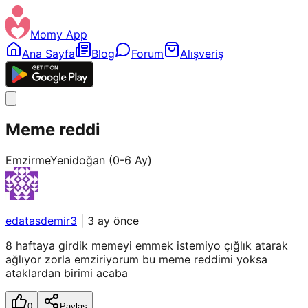
Momy App
Ana Sayfa
Blog
Forum
Alışveriş
Meme reddi
Emzirme
Yenidoğan (0-6 Ay)
edatasdemir3
|
3 ay önce
8 haftaya girdik memeyi emmek istemiyo çığlık atarak
ağlıyor zorla emziriyorum bu meme reddimi yoksa
ataklardan birimi acaba
0
Paylaş