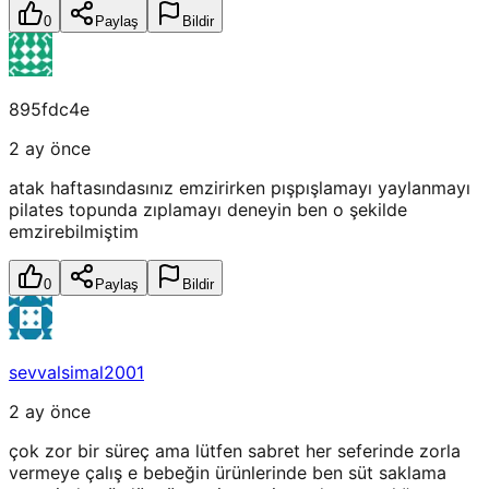
0
Paylaş
Bildir
895fdc4e
2 ay önce
atak haftasındasınız emzirirken pışpışlamayı yaylanmayı
pilates topunda zıplamayı deneyin ben o şekilde
emzirebilmiştim
0
Paylaş
Bildir
sevvalsimal2001
2 ay önce
çok zor bir süreç ama lütfen sabret her seferinde zorla
vermeye çalış e bebeğin ürünlerinde ben süt saklama