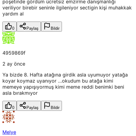
poşetinde gördüm ücretsiz emzirme danışmanlığı
veriliyor birebir seninle ilgileniyor sectigin kişi muhakkak
yardım al
0
Paylaş
Bildir
4959869f
2 ay önce
Ya bizde 8. Hafta atağına girdik asla uyumuyor yatağa
koyar koymaz uyanıyor …okudum bu atağa kimi
memeye yapışıyormuş kimi meme reddi benimki beni
asla bırakmıyor
0
Paylaş
Bildir
Melye