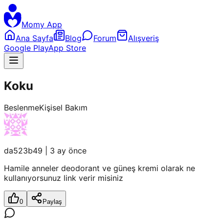
Momy App
Ana Sayfa
Blog
Forum
Alışveriş
Google Play
App Store
Koku
Beslenme
Kişisel Bakım
da523b49
|
3 ay önce
Hamile anneler deodorant ve güneş kremi olarak ne
kullanıyorsunuz link verir misiniz
0
Paylaş