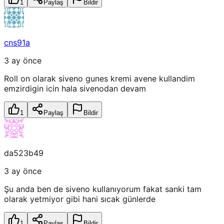
1
Paylaş
Bildir
cns91a
3 ay önce
Roll on olarak siveno gunes kremi avene kullandim
emzirdigin icin hala sivenodan devam
1
Paylaş
Bildir
da523b49
3 ay önce
Şu anda ben de siveno kullanıyorum fakat sanki tam
olarak yetmiyor gibi hani sıcak günlerde
1
Paylaş
Bildir