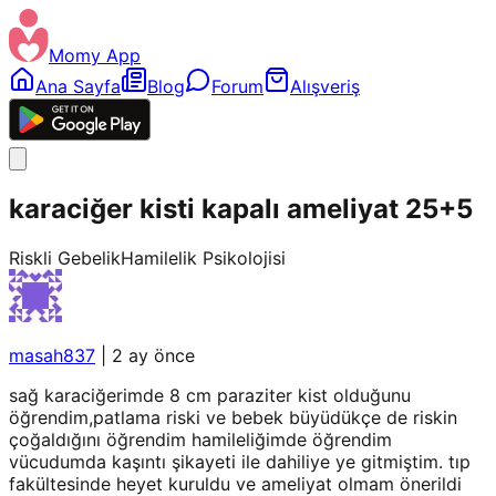
Momy App
Ana Sayfa
Blog
Forum
Alışveriş
karaciğer kisti kapalı ameliyat 25+5
Riskli Gebelik
Hamilelik Psikolojisi
masah837
|
2 ay önce
sağ karaciğerimde 8 cm paraziter kist olduğunu
öğrendim,patlama riski ve bebek büyüdükçe de riskin
çoğaldığını öğrendim hamileliğimde öğrendim
vücudumda kaşıntı şikayeti ile dahiliye ye gitmiştim. tıp
fakültesinde heyet kuruldu ve ameliyat olmam önerildi