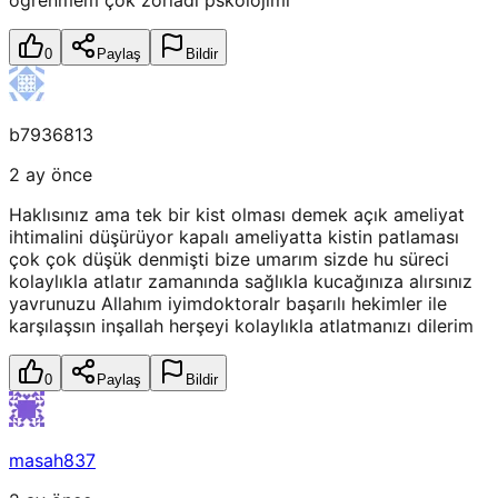
0
Paylaş
Bildir
b7936813
2 ay önce
Haklısınız ama tek bir kist olması demek açık ameliyat
ihtimalini düşürüyor kapalı ameliyatta kistin patlaması
çok çok düşük denmişti bize umarım sizde hu süreci
kolaylıkla atlatır zamanında sağlıkla kucağınıza alırsınız
yavrunuzu Allahım iyimdoktoralr başarılı hekimler ile
karşılaşsın inşallah herşeyi kolaylıkla atlatmanızı dilerim
0
Paylaş
Bildir
masah837