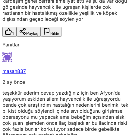
kardeşim genel cerrahi ameliyat etti ve şu da var doğu
gölgesinde hayvancılık ile ugraşan kişilerde çok
rastlanan bir hastalıkmış özellikle yeşillik ve köpek
dışkısından geçebileceği söyleniyor
1
Paylaş
Bildir
Yanıtlar
masah837
2 ay önce
teşekkür ederim cevap yazdığınız için ben Afyon'da
yaşıyorum eskiden ailem hayvancılık ile uğraşıyordu
bende çok araştırdım hastalığın nedenlerini benimki tek
bı kist olduğu söylendi içinde sıvı olduğunu girişimsel
operasyonu mu yapacak ama bebeğim açısından eiski
çok şuan işlemden önce ilaç başladılar bu ilacinda riski
çok fazla bunlar korkutuyor sadece birde gebelikte
öğrenmem çok zorladı pskolojimi