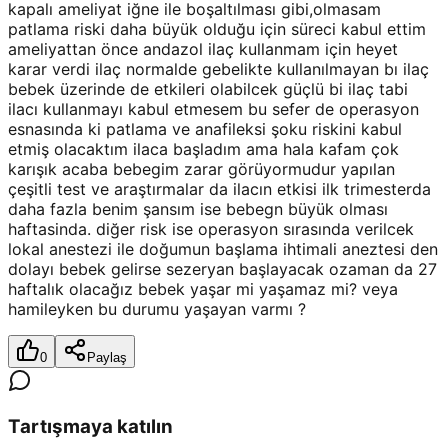
kapalı ameliyat iğne ile boşaltılması gibi,olmasam
patlama riski daha büyük olduğu için süreci kabul ettim
ameliyattan önce andazol ilaç kullanmam için heyet
karar verdi ilaç normalde gebelikte kullanılmayan bı ilaç
bebek üzerinde de etkileri olabilcek güçlü bi ilaç tabi
ilacı kullanmayı kabul etmesem bu sefer de operasyon
esnasında ki patlama ve anafileksi şoku riskini kabul
etmiş olacaktım ilaca başladım ama hala kafam çok
karışık acaba bebegim zarar görüyormudur yapılan
çeşitli test ve araştırmalar da ilacın etkisi ilk trimesterda
daha fazla benim şansım ise bebegn büyük olması
haftasinda. diğer risk ise operasyon sırasında verilcek
lokal anestezi ile doğumun başlama ihtimali aneztesi den
dolayı bebek gelirse sezeryan başlayacak ozaman da 27
haftalık olacağız bebek yaşar mi yaşamaz mi? veya
hamileyken bu durumu yaşayan varmı ?
0
Paylaş
Tartışmaya katılın