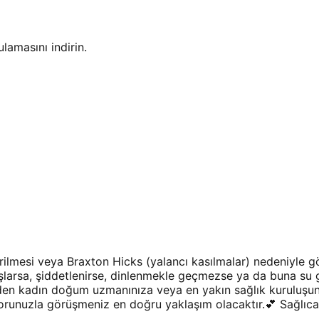
amasını indirin.
ilmesi veya Braxton Hicks (yalancı kasılmalar) nedeniyle gö
şlarsa, şiddetlenirse, dinlenmekle geçmezse ya da buna su 
meden kadın doğum uzmanınıza veya en yakın sağlık kuruluşun
orunuzla görüşmeniz en doğru yaklaşım olacaktır.💕 Sağlıca