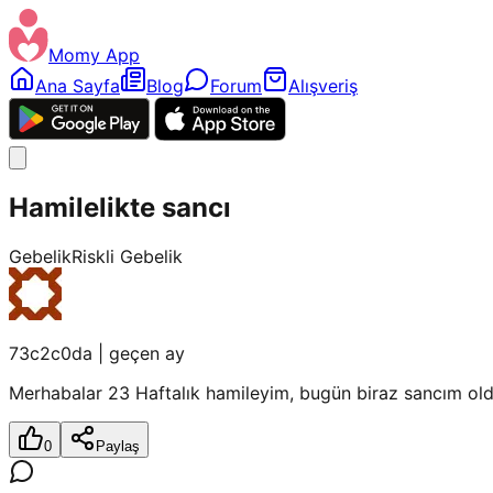
Momy App
Ana Sayfa
Blog
Forum
Alışveriş
Hamilelikte sancı
Gebelik
Riskli Gebelik
73c2c0da
|
geçen ay
Merhabalar 23 Haftalık hamileyim, bugün biraz sancım oldu
0
Paylaş