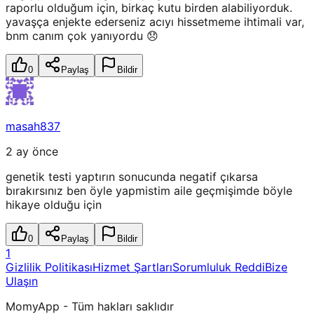
raporlu olduğum için, birkaç kutu birden alabiliyorduk.
yavaşça enjekte ederseniz acıyı hissetmeme ihtimali var,
bnm canım çok yanıyordu 😞
0
Paylaş
Bildir
masah837
2 ay önce
genetik testi yaptırın sonucunda negatif çıkarsa
bırakırsınız ben öyle yapmistim aile geçmişimde böyle
hikaye olduğu için
0
Paylaş
Bildir
1
Gizlilik Politikası
Hizmet Şartları
Sorumluluk Reddi
Bize
Ulaşın
MomyApp - Tüm hakları saklıdır