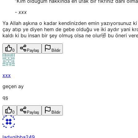
“
Kim olduğum hakkında en ufak bir fikriniz dahi olmad
-
xxx
Ya Allah aşkına o kadar kendinizden emin yazıyorsunuz ki
çay atıp ye diyen hem de gebe olduğu ve iki aydır yani kro
kaldı ki bu insan bir şey olmuş olsa ne olur🤣 bu öneri 
0
Paylaş
Bildir
xxx
geçen ay
qş
0
Paylaş
Bildir
ladygibba249