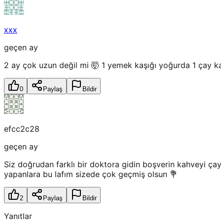
xxx
geçen ay
2 ay çok uzun değil mi 🤯 1 yemek kaşığı yoğurda 1 çay kaş
0
Paylaş
Bildir
efcc2c28
geçen ay
Siz doğrudan farklı bir doktora gidin boşverin kahveyi çay
yapanlara bu lafım sizede çok geçmiş olsun 💐
2
Paylaş
Bildir
Yanıtlar