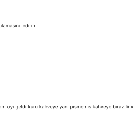
amasını indirin.
 oyı geldı kuru kahveye yanı pısmemıs kahveye bıraz limon 