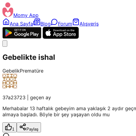
Momy App
Ana Sayfa
Blog
Forum
Alışveriş
Gebelikte ishal
Gebelik
Prematüre
37a23723
|
geçen ay
Merhabalar 13 haftalık gebeyim ama yaklaşık 2 aydır geçm
almaya başladı. Böyle bir şey yaşayan oldu mu
1
Paylaş