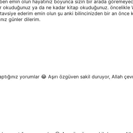
ın ben emin olun hayatınız boyunca sizin bir arada göremey
lar okuduğunuz ya da ne kadar kitap okuduğunuz. öncelikle 
tavsiye ederim emin olun şu anki bilincinizden bir an önce k
nız günler dilerim.
tığınız yorumlar 😂 Aşırı özgüven sakil duruyor, Allah çevr