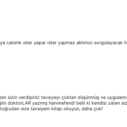
lmaya calıstık ıster yapar ıster yapmaz aklımızı sorgulayaca
ten sizin verdipiniz tavsiyeyi çoktan düşünmüş ve uygulamış
ğim doktorLAR yazmış hanımefendi belli ki kendisi zaten si
 Doğrudan size tavsiyem kitap okuyun, daha çok!