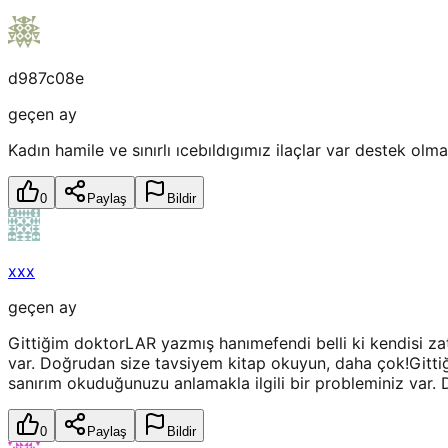
d987c08e
geçen ay
Kadın hamile ve sınırlı ıcebıldıgımız ilaçlar var destek o
0
Paylaş
Bildir
xxx
geçen ay
Gittiğim doktorLAR yazmış hanımefendi belli ki kendisi za
var. Doğrudan size tavsiyem kitap okuyun, daha çok!Gitti
sanırım okuduğunuzu anlamakla ilgili bir probleminiz var.
0
Paylaş
Bildir