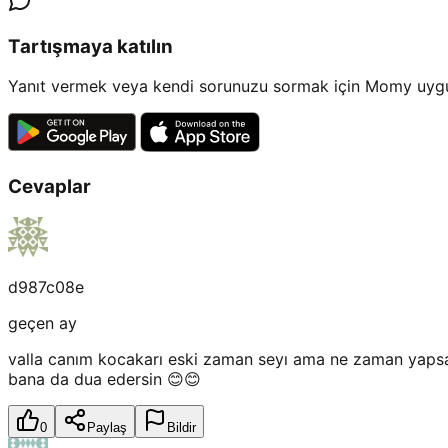
Tartışmaya katılın
Yanıt vermek veya kendi sorunuzu sormak için Momy uygul
Cevaplar
d987c08e
geçen ay
valla canım kocakarı eski zaman seyı ama ne zaman yapsam
bana da dua edersin 😊😊
0
Paylaş
Bildir