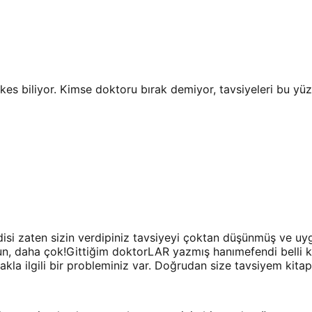
rkes biliyor. Kimse doktoru bırak demiyor, tavsiyeleri bu yüz
isi zaten sizin verdipiniz tavsiyeyi çoktan düşünmüş ve uyg
, daha çok!Gittiğim doktorLAR yazmış hanımefendi belli ki 
a ilgili bir probleminiz var. Doğrudan size tavsiyem kita