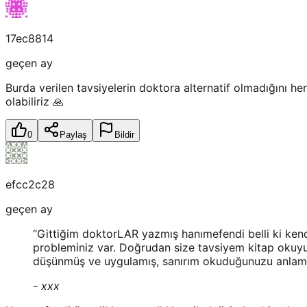
17ec8814
geçen ay
Burda verilen tavsiyelerin doktora alternatif olmadığını he
olabiliriz 🙏
0
Paylaş
Bildir
efcc2c28
geçen ay
“
Gittiğim doktorLAR yazmış hanımefendi belli ki kend
probleminiz var. Doğrudan size tavsiyem kitap okuyun
düşünmüş ve uygulamış, sanırım okuduğunuzu anlamakl
-
xxx