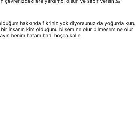
h çevrenizdekilere yardımcı olsun ve sabır versin 🙏
”
 olduğum hakkında fikriniz yok diyorsunuz da yoğurda kuru
n bir insanın kim olduğunu bilsem ne olur bilmesem ne olur
mayın benim hatam hadi hoşça kalın.