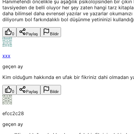
Hanımefendi öncelikle şu aşağılık psikolojisinden bir çık
tavsiyeden de belli oluyor her şey zaten hangi tarz kitap
daha bilimsel daha evrensel yazılar ve yazarlar okumanızı 
diliyorum bol farkındalıklı bol düşünme yetininizi kullandığı
0
Paylaş
Bildir
xxx
geçen ay
Kim olduğum hakkında en ufak bir fikriniz dahi olmadan yap
0
Paylaş
Bildir
efcc2c28
geçen ay