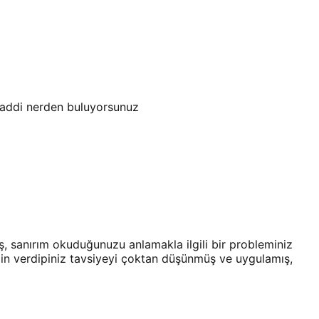
k haddi nerden buluyorsunuz
, sanırım okuduğunuzu anlamakla ilgili bir probleminiz
zin verdipiniz tavsiyeyi çoktan düşünmüş ve uygulamış,