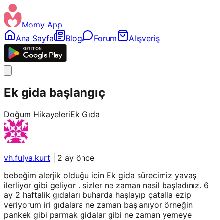
Momy App
Ana Sayfa
Blog
Forum
Alışveriş
Ek gida başlangıç
Doğum Hikayeleri
Ek Gıda
vh.fulya.kurt
|
2 ay önce
bebeğim alerjik olduğu icin Ek gida sürecimiz yavaş
ilerliyor gibi geliyor . sizler ne zaman nasil başladınız. 6
ay 2 haftalik gıdaları buharda haşlayıp çatalla ezip
veriyorum iri gıdalara ne zaman başlanıyor örneğin
pankek gibi parmak gidalar gibi ne zaman yemeye