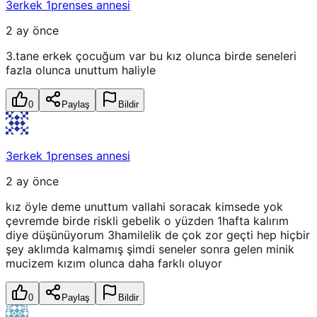
3erkek 1prenses annesi
2 ay önce
3.tane erkek çocuğum var bu kız olunca birde seneleri
fazla olunca unuttum haliyle
0
Paylaş
Bildir
3erkek 1prenses annesi
2 ay önce
kız öyle deme unuttum vallahi soracak kimsede yok
çevremde birde riskli gebelik o yüzden 1hafta kalırım
diye düşünüyorum 3hamilelik de çok zor geçti hep hiçbir
şey aklımda kalmamış şimdi seneler sonra gelen minik
mucizem kızım olunca daha farklı oluyor
0
Paylaş
Bildir