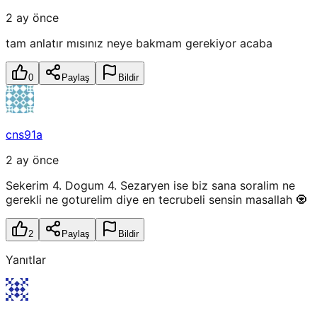
2 ay önce
tam anlatır mısınız neye bakmam gerekiyor acaba
0
Paylaş
Bildir
cns91a
2 ay önce
Sekerim 4. Dogum 4. Sezaryen ise biz sana soralim ne
gerekli ne goturelim diye en tecrubeli sensin masallah 🧿
2
Paylaş
Bildir
Yanıtlar