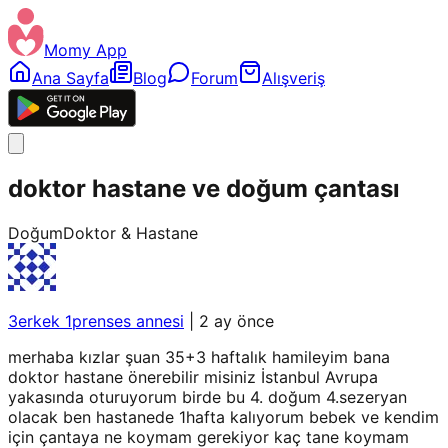
Momy App
Ana Sayfa
Blog
Forum
Alışveriş
doktor hastane ve doğum çantası
Doğum
Doktor & Hastane
3erkek 1prenses annesi
|
2 ay önce
merhaba kızlar şuan 35+3 haftalık hamileyim bana
doktor hastane önerebilir misiniz İstanbul Avrupa
yakasında oturuyorum birde bu 4. doğum 4.sezeryan
olacak ben hastanede 1hafta kalıyorum bebek ve kendim
için çantaya ne koymam gerekiyor kaç tane koymam