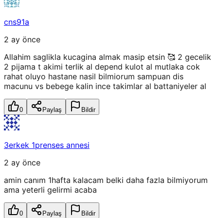
cns91a
2 ay önce
Allahim saglikla kucagina almak masip etsin 🥰 2 gecelik
2 pijama t akimi terlik al depend kulot al mutlaka cok
rahat oluyo hastane nasil bilmiorum sampuan dis
macunu vs bebege kalin ince takimlar al battaniyeler al
0
Paylaş
Bildir
3erkek 1prenses annesi
2 ay önce
amin canım 1hafta kalacam belki daha fazla bilmiyorum
ama yeterli gelirmi acaba
0
Paylaş
Bildir