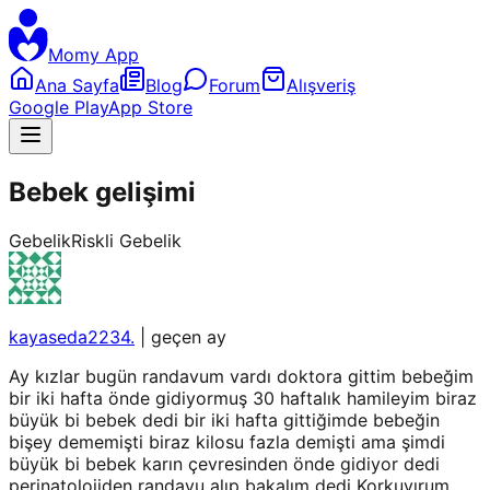
Momy App
Ana Sayfa
Blog
Forum
Alışveriş
Google Play
App Store
Bebek gelişimi
Gebelik
Riskli Gebelik
kayaseda2234.
|
geçen ay
Ay kızlar bugün randavum vardı doktora gittim bebeğim
bir iki hafta önde gidiyormuş 30 haftalık hamileyim biraz
büyük bi bebek dedi bir iki hafta gittiğimde bebeğin
bişey dememişti biraz kilosu fazla demişti ama şimdi
büyük bi bebek karın çevresinden önde gidiyor dedi
perinatolojiden randavu alıp bakalım dedi Korkuyırum