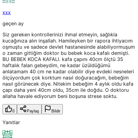
xxx
geçen ay
Siz gereken kontrollerinizi ihmal etmeyin, sağlıkla
kucağınıza alın inşallah. Hamileyken bir rapora ihtiyacım
oşmuştu ve sadece devlet hastanesinde alabiliyormuşum
o zaman gittiğim doktor bu bebek koca kafalı demişti.
BU BEBEK KOCA KAFALI. kafa çapını 40cm ölçtü 35
haftalık falan gebeydim, ne kadar üzüldüğümü
anlatamam 40 cm ne kadar olabilir diye evdeki nesneleri
ölçüyordum çok korktum nasıl doğuracağım, bebeğim
nasıl görünecek diye. Nitekim bebeğim 4 aylık oldu kafa
çapı daha yeni 40cm oldu, 35cm ile doğdu. O doktoru
allaha havale ediyorum beni boşuna strese soktu.
0
Paylaş
Bildir
Yanıtlar