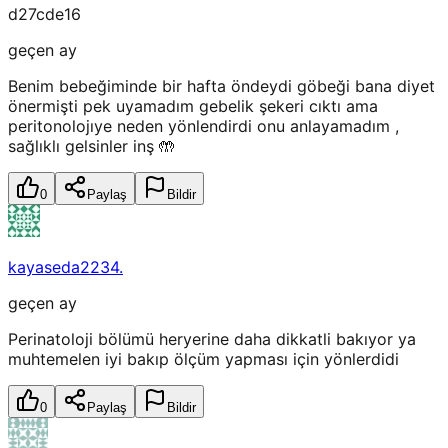
d27cde16
geçen ay
Benim bebeğiminde bir hafta öndeydi göbeği bana diyet
önermişti pek uyamadım gebelik şekeri cıktı ama
peritonolojıye neden yönlendirdi onu anlayamadım ,
sağlıklı gelsinler inş 🤲
0
Paylaş
Bildir
kayaseda2234.
geçen ay
Perinatoloji bölümü heryerine daha dikkatli bakıyor ya
muhtemelen iyi bakıp ölçüm yapması için yönlerdidi
0
Paylaş
Bildir