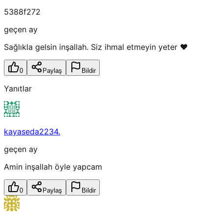
5388f272
geçen ay
Sağlıkla gelsin inşallah. Siz ihmal etmeyin yeter ❤️
0
Paylaş
Bildir
Yanıtlar
kayaseda2234.
geçen ay
Amin inşallah öyle yapcam
0
Paylaş
Bildir