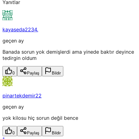
Yanıtlar
kayaseda2234.
geçen ay
Banada sorun yok demişlerdi ama yinede baktır deyince
tedirgin oldum
0
Paylaş
Bildir
pinartekdemir22
geçen ay
yok kilosu hiç sorun değil bence
0
Paylaş
Bildir