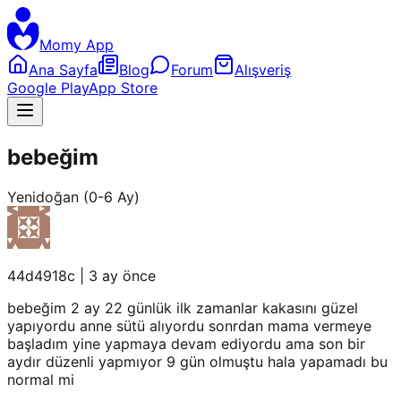
Momy App
Ana Sayfa
Blog
Forum
Alışveriş
Google Play
App Store
bebeğim
Yenidoğan (0-6 Ay)
44d4918c
|
3 ay önce
bebeğim 2 ay 22 günlük ilk zamanlar kakasını güzel
yapıyordu anne sütü alıyordu sonrdan mama vermeye
başladım yine yapmaya devam ediyordu ama son bir
aydır düzenli yapmıyor 9 gün olmuştu hala yapamadı bu
normal mi