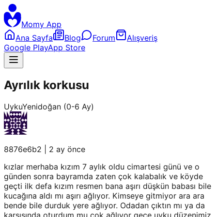
Momy App
Ana Sayfa
Blog
Forum
Alışveriş
Google Play
App Store
Ayrılık korkusu
Uyku
Yenidoğan (0-6 Ay)
8876e6b2
|
2 ay önce
kızlar merhaba kızım 7 aylık oldu cimartesi günü ve o
günden sonra bayramda zaten çok kalabalık ve köyde
geçti ilk defa kızım resmen bana aşırı düşkün babası bile
kucağına aldı mı aşırı ağlıyor. Kimseye gitmiyor ara ara
bende bile durduk yere ağlıyor. Odadan çıktın mı ya da
karşısında oturdum mu çok ağlıyor gece uyku düzenimiz