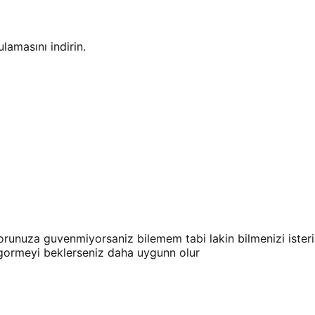
amasını indirin.
ktorunuza guvenmiyorsaniz bilemem tabi lakin bilmenizi iste
mi gormeyi beklerseniz daha uygunn olur