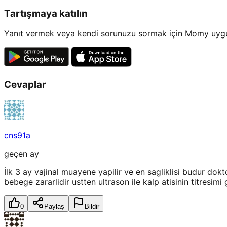
Tartışmaya katılın
Yanıt vermek veya kendi sorunuzu sormak için Momy uygul
Cevaplar
cns91a
geçen ay
İlk 3 ay vajinal muayene yapilir ve en sagliklisi budur do
bebege zararlidir ustten ultrason ile kalp atisinin titresi
0
Paylaş
Bildir