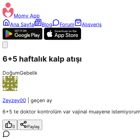
Momy App
Ana Sayfa
Blog
Forum
Alışveriş
6+5 haftalık kalp atışı
Doğum
Gebelik
Zeyzey00
|
geçen ay
6+5 te doktor kontrolüm var vajinal muayene istemiyorum k
0
Paylaş