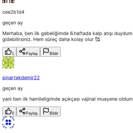
cee2b1d4
geçen ay
Merhaba, ben ilk gebeliğimde 6.haftada kalp atışı duydum. 
gidebilirsiniz. Hem süreç daha kolay olur 🥰
1
Paylaş
Bildir
pinartekdemir22
geçen ay
yani ben ilk hamileligimde açıkçası vajinal muayene oldu
0
Paylaş
Bildir