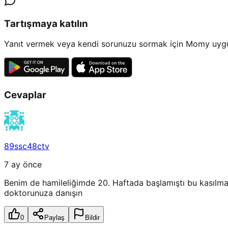
Tartışmaya katılın
Yanıt vermek veya kendi sorunuzu sormak için Momy uygul
Cevaplar
89ssc48ctv
7 ay önce
Benim de hamileliğimde 20. Haftada başlamıştı bu kasılm
doktorunuza danışın
0
Paylaş
Bildir