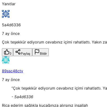
Yanıtlar
5a4d6336
7 ay önce
Çok teşekkür ediyorum cevabınız içimi rahatlattı. Yakın
0
Paylaş
Bildir
89ssc48ctv
7 ay önce
“
Çok teşekkür ediyorum cevabınız içimi rahatlattı.
-
5a4d6336
Rica ederim sağlıkla kucağınıza alırsınız inşallah