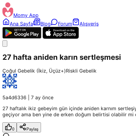
Momy App
Ana Sayfa
Blog
Forum
Alışveriş
27 hafta aniden karın sertleşmesi
Çoğul Gebelik (İkiz, Üçüz+)
Riskli Gebelik
5a4d6336
|
7 ay önce
27 haftalık ikiz gebeyim gün içinde aniden karnım sertleşi
geçiyor ama ben yine de erken doğum belirtisi olabilir mi
0
Paylaş