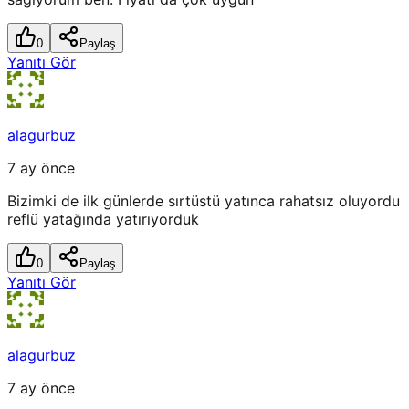
0
Paylaş
Yanıtı Gör
alagurbuz
7 ay önce
Bizimki de ilk günlerde sırtüstü yatınca rahatsız oluyordu
reflü yatağında yatırıyorduk
0
Paylaş
Yanıtı Gör
alagurbuz
7 ay önce