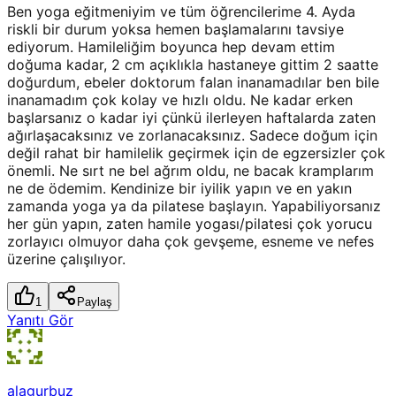
Ben yoga eğitmeniyim ve tüm öğrencilerime 4. Ayda
riskli bir durum yoksa hemen başlamalarını tavsiye
ediyorum. Hamileliğim boyunca hep devam ettim
doğuma kadar, 2 cm açıklıkla hastaneye gittim 2 saatte
doğurdum, ebeler doktorum falan inanamadılar ben bile
inanamadım çok kolay ve hızlı oldu. Ne kadar erken
başlarsanız o kadar iyi çünkü ilerleyen haftalarda zaten
ağırlaşacaksınız ve zorlanacaksınız. Sadece doğum için
değil rahat bir hamilelik geçirmek için de egzersizler çok
önemli. Ne sırt ne bel ağrım oldu, ne bacak kramplarım
ne de ödemim. Kendinize bir iyilik yapın ve en yakın
zamanda yoga ya da pilatese başlayın. Yapabiliyorsanız
her gün yapın, zaten hamile yogası/pilatesi çok yorucu
zorlayıcı olmuyor daha çok gevşeme, esneme ve nefes
üzerine çalışılıyor.
1
Paylaş
Yanıtı Gör
alagurbuz