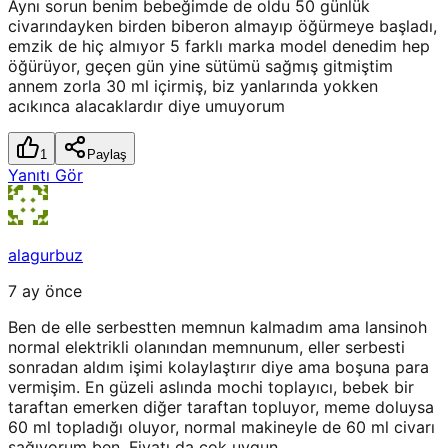
Aynı sorun benim bebeğimde de oldu 50 günlük
civarındayken birden biberon almayıp öğürmeye başladı,
emzik de hiç almıyor 5 farklı marka model denedim hep
öğürüyor, geçen gün yine sütümü sağmış gitmiştim
annem zorla 30 ml içirmiş, biz yanlarında yokken
acıkınca alacaklardır diye umuyorum
1
Paylaş
Yanıtı Gör
alagurbuz
7 ay önce
Ben de elle serbestten memnun kalmadım ama lansinoh
normal elektrikli olanından memnunum, eller serbesti
sonradan aldım işimi kolaylaştırır diye ama boşuna para
vermişim. En güzeli aslında mochi toplayıcı, bebek bir
taraftan emerken diğer taraftan topluyor, meme doluysa
60 ml topladığı oluyor, normal makineyle de 60 ml civarı
sağıyorum ben. Fiyatı da çok uygun