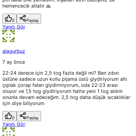
hemencecik atlatır 🙏
0
Paylaş
Yanıtı Gör
alagurbuz
7 ay önce
22-24 derece için 2,5 tog fazla değil mi? Ben zıbın
üstüne sadece uzun kollu pijama üstü giydiriyorum altı
çıplak çorap falan giydirmiyorum, oda 22-23 arası
oluyor ve 1,5 tog giydiriyorum hatta yeni 1 tog aldım
onunla devam edeceğim. 2,5 tog daha düşük sıcaklıklar
için diye biliyorum
0
Paylaş
Yanıtı Gör