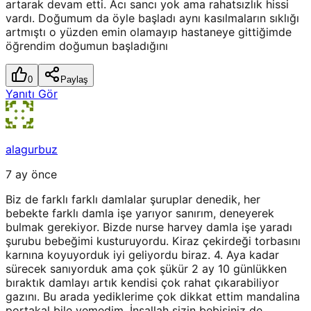
artarak devam etti. Acı sancı yok ama rahatsızlık hissi
vardı. Doğumum da öyle başladı aynı kasılmaların sıklığı
artmıştı o yüzden emin olamayıp hastaneye gittiğimde
öğrendim doğumun başladığını
0
Paylaş
Yanıtı Gör
alagurbuz
7 ay önce
Biz de farklı farklı damlalar şuruplar denedik, her
bebekte farklı damla işe yarıyor sanırım, deneyerek
bulmak gerekiyor. Bizde nurse harvey damla işe yaradı
şurubu bebeğimi kusturuyordu. Kiraz çekirdeği torbasını
karnına koyuyorduk iyi geliyordu biraz. 4. Aya kadar
sürecek sanıyorduk ama çok şükür 2 ay 10 günlükken
bıraktık damlayı artık kendisi çok rahat çıkarabiliyor
gazını. Bu arada yediklerime çok dikkat ettim mandalina
portakal bile yemedim. İnşallah sizin bebişiniz de