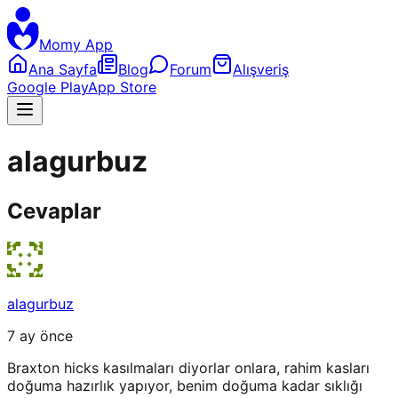
Momy App
Ana Sayfa
Blog
Forum
Alışveriş
Google Play
App Store
alagurbuz
Cevaplar
alagurbuz
7 ay önce
Braxton hicks kasılmaları diyorlar onlara, rahim kasları
doğuma hazırlık yapıyor, benim doğuma kadar sıklığı