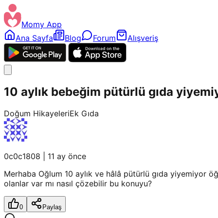
Momy App
Ana Sayfa
Blog
Forum
Alışveriş
10 aylık bebeğim pütürlü gıda yiyemi
Doğum Hikayeleri
Ek Gıda
0c0c1808
|
11 ay önce
Merhaba Oğlum 10 aylık ve hâlâ pütürlü gıda yiyemiyor öğ
olanlar var mı nasıl çözebilir bu konuyu?
0
Paylaş