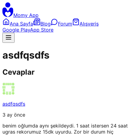
Momy App
Ana Sayfa
Blog
Forum
Alışveriş
Google Play
App Store
asdfqsdfs
Cevaplar
asdfqsdfs
3 ay önce
benim oğlumda aynı şekildeydi. 1 saat istersen 24 saat
ugras rekorumuz 15dk uyurdu. Zor bir durum hiç