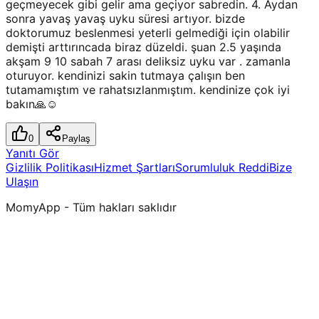
geçmeyecek gibi gelir ama geçiyor sabredin. 4. Aydan
sonra yavaş yavaş uyku süresi artıyor. bizde
doktorumuz beslenmesi yeterli gelmediği için olabilir
demişti arttırıncada biraz düzeldi. şuan 2.5 yaşında
akşam 9 10 sabah 7 arası deliksiz uyku var . zamanla
oturuyor. kendinizi sakin tutmaya çalışın ben
tutamamıştım ve rahatsızlanmıştım. kendinize çok iyi
bakın🙏☺️
0
Paylaş
Yanıtı Gör
Gizlilik Politikası
Hizmet Şartları
Sorumluluk Reddi
Bize
Ulaşın
MomyApp - Tüm hakları saklıdır