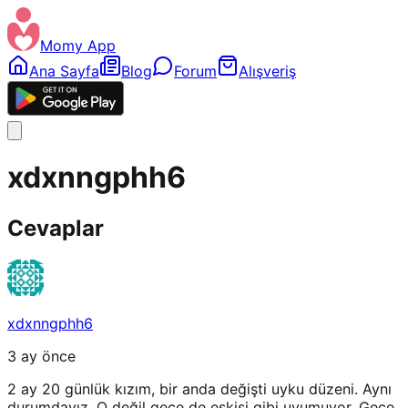
Momy App
Ana Sayfa
Blog
Forum
Alışveriş
xdxnngphh6
Cevaplar
xdxnngphh6
3 ay önce
2 ay 20 günlük kızım, bir anda değişti uyku düzeni. Aynı
durumdayız. O değil gece de eskisi gibi uyumuyor. Gece