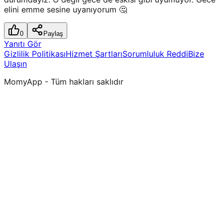
elini emme sesine uyanıyorum 🤔
0
Paylaş
Yanıtı Gör
Gizlilik Politikası
Hizmet Şartları
Sorumluluk Reddi
Bize
Ulaşın
MomyApp - Tüm hakları saklıdır