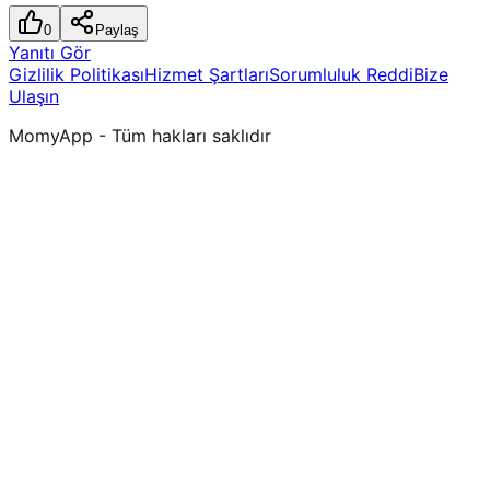
0
Paylaş
Yanıtı Gör
Gizlilik Politikası
Hizmet Şartları
Sorumluluk Reddi
Bize
Ulaşın
MomyApp - Tüm hakları saklıdır