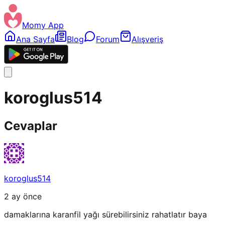
Momy App
Ana Sayfa
Blog
Forum
Alışveriş
koroglus514
Cevaplar
koroglus514
2 ay önce
damaklarına karanfil yağı sürebilirsiniz rahatlatır baya