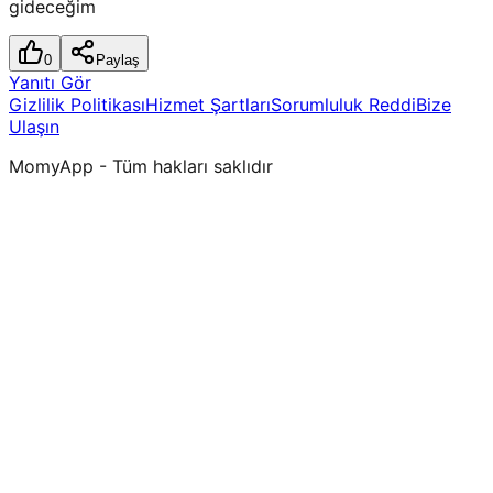
gideceğim
0
Paylaş
Yanıtı Gör
Gizlilik Politikası
Hizmet Şartları
Sorumluluk Reddi
Bize
Ulaşın
MomyApp - Tüm hakları saklıdır