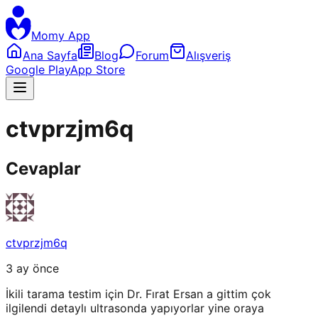
Momy App
Ana Sayfa
Blog
Forum
Alışveriş
Google Play
App Store
ctvprzjm6q
Cevaplar
ctvprzjm6q
3 ay önce
İkili tarama testim için Dr. Fırat Ersan a gittim çok
ilgilendi detaylı ultrasonda yapıyorlar yine oraya