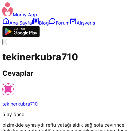
Momy App
Ana Sayfa
Blog
Forum
Alışveriş
tekinerkubra710
Cevaplar
tekinerkubra710
5 ay önce
bizimkide aynısıydı reflü yatağı aldık sağ sola cevırınce
öyle kalıyo zaten reflü yatagının destekcısı var onu dene