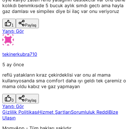
kolıkdı benımkısıde 5 bucuk aylık sımdı gectı ama hayla
gaz damlası ve simpilex diye bi ilaç var onu veriyoruz
1
Paylaş
Yanıtı Gör
tekinerkubra710
5 ay önce
reflü yatakların kıraz çekirdeklisi var onu al mama
kullanıyosanda sma comfort daha ıyı geldı tek çaremiz o
mama oldu kabız ve gaz yapmayan
0
Paylaş
Yanıtı Gör
Gizlilik Politikası
Hizmet Şartları
Sorumluluk Reddi
Bize
Ulaşın
MomyApp - Tüm hakları saklıdır