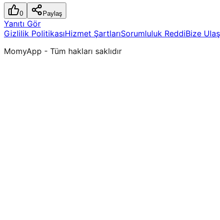
0
Paylaş
Yanıtı Gör
Gizlilik Politikası
Hizmet Şartları
Sorumluluk Reddi
Bize Ulaş
MomyApp - Tüm hakları saklıdır