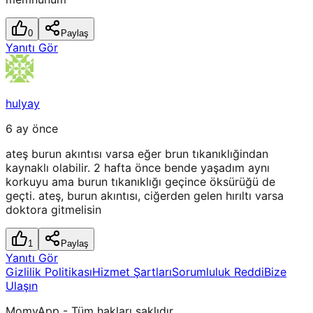
0
Paylaş
Yanıtı Gör
hulyay
6 ay önce
ateş burun akıntısı varsa eğer brun tıkanıklığindan
kaynaklı olabilir. 2 hafta önce bende yaşadım aynı
korkuyu ama burun tıkanıklığı geçince öksürüğü de
geçti. ateş, burun akıntısı, ciğerden gelen hırıltı varsa
doktora gitmelisin
1
Paylaş
Yanıtı Gör
Gizlilik Politikası
Hizmet Şartları
Sorumluluk Reddi
Bize
Ulaşın
MomyApp - Tüm hakları saklıdır