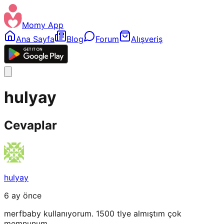
Momy App
Ana Sayfa
Blog
Forum
Alışveriş
hulyay
Cevaplar
hulyay
6 ay önce
merfbaby kullanıyorum. 1500 tlye almıştım çok
memnunum