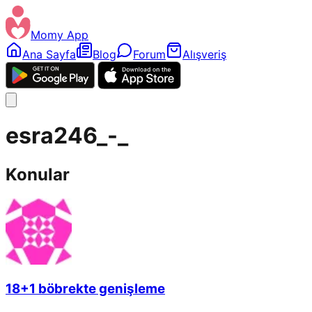
Momy App
Ana Sayfa
Blog
Forum
Alışveriş
esra246_-_
Konular
18+1 böbrekte genişleme