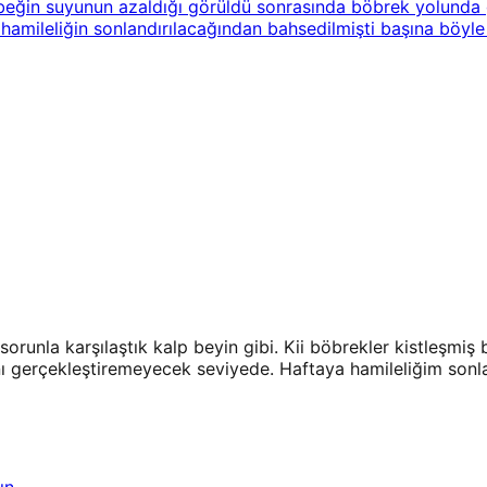
ebeğin suyunun azaldığı görüldü sonrasında böbrek yolunda 
hamileliğin sonlandırılacağından bahsedilmişti başına böyle
 sorunla karşılaştık kalp beyin gibi. Kii böbrekler kistleşm
nı gerçekleştiremeyecek seviyede. Haftaya hamileliğim sonlan