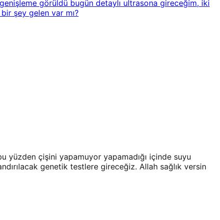
genişleme görüldü bugün detaylı ultrasona gireceğim, iki
 bir şey gelen var mı?
iş bu yüzden çişini yapamuyor yapamadığı içinde suyu
dırılacak genetik testlere gireceğiz. Allah sağlık versin