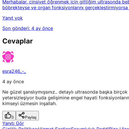
Merhabalar, cinsiyet öğrenmek için gittiğim ultrasonda b
böbrekteyse ve organ fonksiyonlarını gerçekleştirmiyorsa 
Yanıt yok
Son gönderi:
4 ay önce
Cevaplar
esra246_-_
4 ay önce
Ne güzel şanslıymışsınız.. detaylı ultrasonda başka birçok
yetersizleşiyor buda gelişimine engel hayati fonksiyonları
kimseyi üzmesin inşallah.
0
Paylaş
Yanıtı Gör