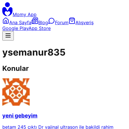
Momy App
Ana Sayfa
Blog
Forum
Alışveriş
Google Play
App Store
ysemanur835
Konular
yeni gebeyim
betam 245 çıktı Dr vajinal ultrason ile bakildi rahim