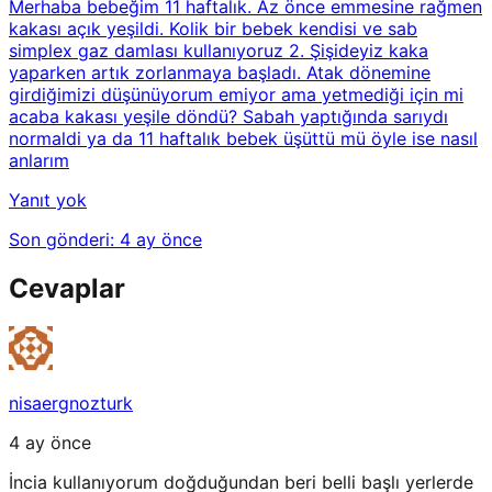
Merhaba bebeğim 11 haftalık. Az önce emmesine rağmen
kakası açık yeşildi. Kolik bir bebek kendisi ve sab
simplex gaz damlası kullanıyoruz 2. Şişideyiz kaka
yaparken artık zorlanmaya başladı. Atak dönemine
girdiğimizi düşünüyorum emiyor ama yetmediği için mi
acaba kakası yeşile döndü? Sabah yaptığında sarıydı
normaldi ya da 11 haftalık bebek üşüttü mü öyle ise nasıl
anlarım
Yanıt yok
Son gönderi:
4 ay önce
Cevaplar
nisaergnozturk
4 ay önce
İncia kullanıyorum doğduğundan beri belli başlı yerlerde