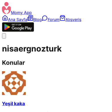
Momy App
Ana Sayfa
Blog
Forum
Alışveriş
nisaergnozturk
Konular
Yeşil kaka