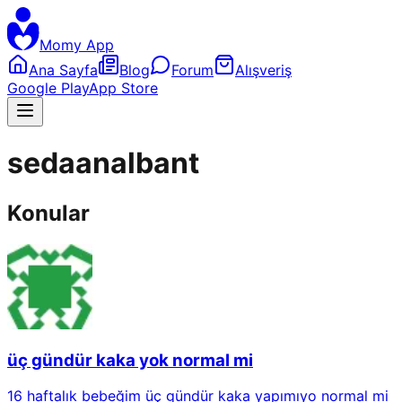
Momy App
Ana Sayfa
Blog
Forum
Alışveriş
Google Play
App Store
sedaanalbant
Konular
üç gündür kaka yok normal mi
16 haftalık bebeğim üç gündür kaka yapımıyo normal mi