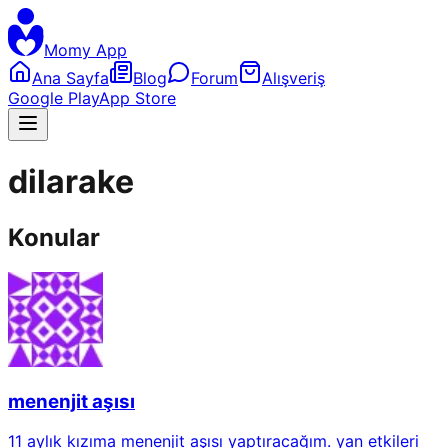
Momy App
Ana Sayfa
Blog
Forum
Alışveriş
Google Play
App Store
dilarake
Konular
menenjit aşısı
11 aylık kızıma menenjit aşısı yaptıracağım. yan etkileri