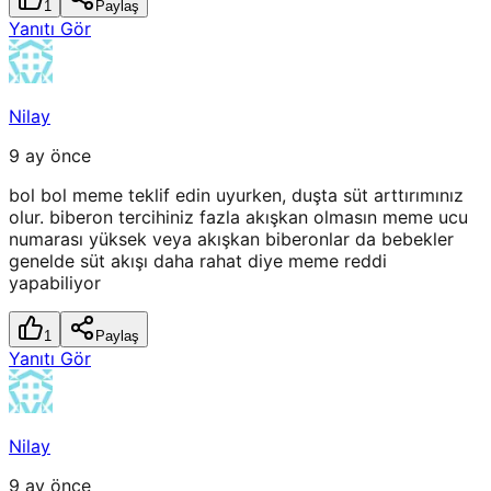
1
Paylaş
Yanıtı Gör
Nilay
9 ay önce
bol bol meme teklif edin uyurken, duşta süt arttırımınız
olur. biberon tercihiniz fazla akışkan olmasın meme ucu
numarası yüksek veya akışkan biberonlar da bebekler
genelde süt akışı daha rahat diye meme reddi
yapabiliyor
1
Paylaş
Yanıtı Gör
Nilay
9 ay önce