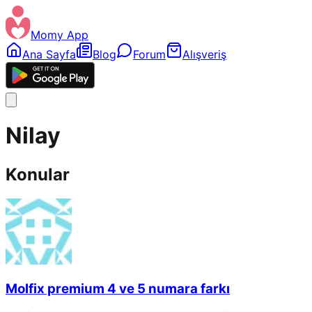
Momy App
Ana Sayfa
Blog
Forum
Alışveriş
Nilay
Konular
Molfix premium 4 ve 5 numara farkı