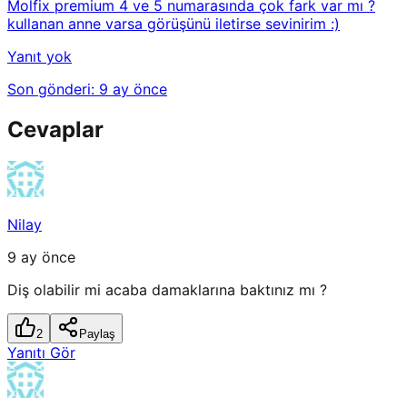
Molfix premium 4 ve 5 numarasında çok fark var mı ?
kullanan anne varsa görüşünü iletirse sevinirim :)
Yanıt yok
Son gönderi:
9 ay önce
Cevaplar
Nilay
9 ay önce
Diş olabilir mi acaba damaklarına baktınız mı ?
2
Paylaş
Yanıtı Gör