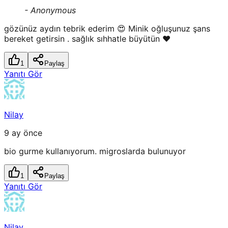
-
Anonymous
gözünüz aydın tebrik ederim 😍 Minik oğluşunuz şans
bereket getirsin . sağlık sıhhatle büyütün ♥️
1
Paylaş
Yanıtı Gör
Nilay
9 ay önce
bio gurme kullanıyorum. migroslarda bulunuyor
1
Paylaş
Yanıtı Gör
Nilay