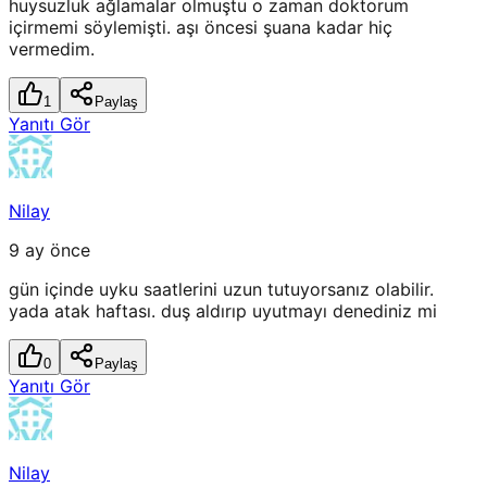
huysuzluk ağlamalar olmuştu o zaman doktorum
içirmemi söylemişti. aşı öncesi şuana kadar hiç
vermedim.
1
Paylaş
Yanıtı Gör
Nilay
9 ay önce
gün içinde uyku saatlerini uzun tutuyorsanız olabilir.
yada atak haftası. duş aldırıp uyutmayı denediniz mi
0
Paylaş
Yanıtı Gör
Nilay