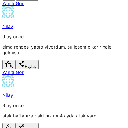
Yanıtı Gör
Nilay
9 ay önce
elma rendesi yapıp yiyordum. su içsem çıkarır hale
gelmişti
0
Paylaş
Yanıtı Gör
Nilay
9 ay önce
atak haftanıza baktınız mı 4 ayda atak vardı.