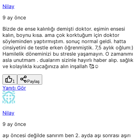
Nilay
9 ay önce
Bizde de ense kalınlığı demişti doktor. eşimin ensesi
kalın, boynu kısa. ama çok korktuğum için doktor
söyleminden yaptırmıştım. sonuç normal geldi. hatta
cinsiyetini de testle erken öğrenmiştik. 7,5 aylık oğlum:)
Hamilelik döneminizi bu stresle yaşamayın. O zamanımı
asla unutmam . dualarım sizinle hayırlı haber alıp. sağlık
ve kolaylıkla kucağınıza alın inşallah 🥰☺️
1
Paylaş
Yanıtı Gör
Nilay
9 ay önce
aşı öncesi değilde sanırım ben 2. ayda aşı sonrası aşırı