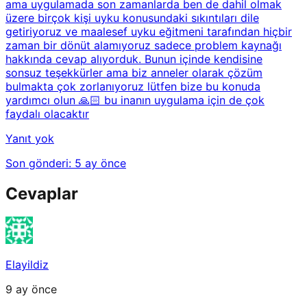
ama uygulamada son zamanlarda ben de dahil olmak
üzere birçok kişi uyku konusundaki sıkıntıları dile
getiriyoruz ve maalesef uyku eğitmeni tarafından hiçbir
zaman bir dönüt alamıyoruz sadece problem kaynağı
hakkında cevap alıyorduk. Bunun içinde kendisine
sonsuz teşekkürler ama biz anneler olarak çözüm
bulmakta çok zorlanıyoruz lütfen bize bu konuda
yardımcı olun 🙏🏻 bu inanın uygulama için de çok
faydalı olacaktır
Yanıt yok
Son gönderi:
5 ay önce
Cevaplar
Elayildiz
9 ay önce