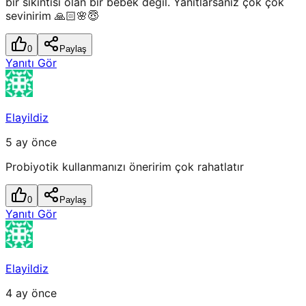
bir sıkıntısı olan bir bebek değil. Yanıtlarsanız çok çok
sevinirim 🙏🏻🌸😇
0
Paylaş
Yanıtı Gör
Elayildiz
5 ay önce
Probiyotik kullanmanızı öneririm çok rahatlatır
0
Paylaş
Yanıtı Gör
Elayildiz
4 ay önce