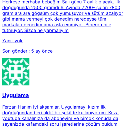
Herkese merhaba bebeğim Salı günü 7 aylık olacak. İlk
doğduğunda 2500 gramdı 6. Ayında 7200- şu an 7800
gram ara ara göğsüm çok yumuşuyor ve sütüm azalıyor
gibi mama vermeyi çok denedim neredeyse tüm
markaları denedim ama asla emmiyor. Biberon bile
tutmuyor. Sizce ne yapmalıyım
Yanıt yok
Son gönderi:
5 ay önce
Uygulama
Ferzan Hanım iyi akşamlar, Uygulamayı kızım ilk
doğduğundan beri aktif bir şekilde kullanıyorum. Keza
youtube kanalınıza da aboneyim ve birçok konuda da
sayenizde kafamdaki soru işaretlerine çözüm buldum