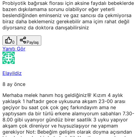
Probiyotik bağırsak florası için aksine faydalı bebeklerde
bazen dışkılamama sorunu olabiliyor eğer yeterli
beslendiğinden eminseniz ve gaz sancısı da çekmiyorsa
biraz daha beklemeniz gerekebilir ama içim rahat değil
diyorsanız da doktora danışabilirsiniz
0
Paylaş
Yanıtı Gör
Elayildiz
8 ay önce
Merhaba melek hanım hoş geldiğiniz🌸 Kızım 4 aylık
yaklaşık 1 haftadır gece uykusuna akşam 23-00 arası
geçiyor bu saat çok çok geç farkındayım ama ne
yaptıysam da bir türlü erkene alamıyorum sabahları 7.30-
8.00 gibi uyanıyor gündüz birer saatlik 3 uyku yapıyor
akşam çok direniyor ve huysuzlaşıyor ne yapmam
gerekiyor Not: Bebeğim gelişim olarak doyma açısından