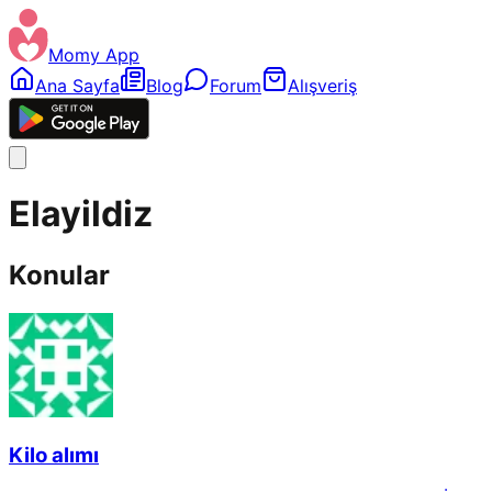
Momy App
Ana Sayfa
Blog
Forum
Alışveriş
Elayildiz
Konular
Kilo alımı