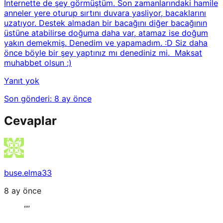
İnternette de şey görmüştüm. Son zamanlarındaki hamile
anneler yere oturup sırtını duvara yasliyor, bacaklarını
uzatıyor. Destek almadan bir bacağını diğer bacağının
üstüne atabilirse doğuma daha var, atamaz ise doğum
yakın demekmiş. Denedim ve yapamadım. :D Siz daha
önce böyle bir şey yaptınız mı denediniz mi. Maksat
muhabbet olsun :)
Yanıt yok
Son gönderi:
8 ay önce
Cevaplar
buse.elma33
8 ay önce
“
”