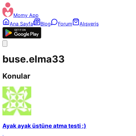
Momy App
Ana Sayfa
Blog
Forum
Alışveriş
buse.elma33
Konular
Ayak ayak üstüne atma testi :)